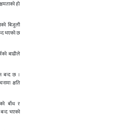
्षमताको हो
नाको बिजुली
बन्द भएको छ
्षको बाढीले
दन बन्द छ ।
चनामा क्षति
ाको बाँध र
न बन्द भएको