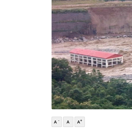
भिडियो
छापा
खोज
प्रोफाइल
ऊर्जा
विशेष
-
+
A
A
A