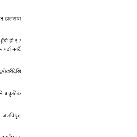
मेत हालसम्म
ुँदो हो र ?
र्दा नगर्दै
धपोखरीदेखि
 प्राकृतिक
 जलविद्युत्