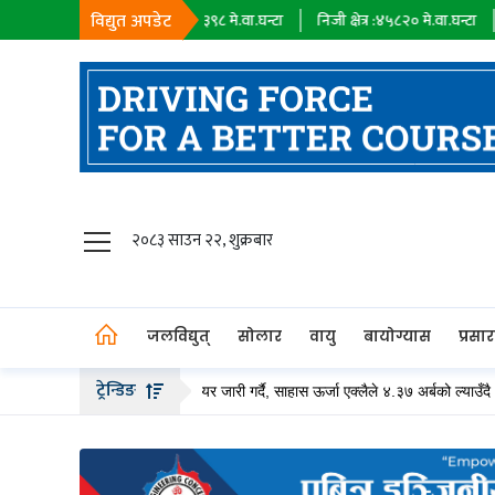
विद्युत अपडेट
सहायक कम्पनी :
१८३९८
मे.वा.घन्टा
निजी क्षेत्र :
४५८२०
मे.वा.घन्टा
आयात :
०
मे.व
जलविद्युत्
२०८३ साउन २२, शुक्रबार
सोलार
वायु
जलविद्युत्
सोलार
वायु
बायोग्यास
प्रसा
बायोग्यास
ट्रेन्डिङ
२० अर्ब बढीको हकप्रद सेयर जारी गर्दै, साहास ऊर्जा एक्लैले ४.३७ अर्बको ल्याउँदै
लप
प्रसारण
पेट्रोलियम