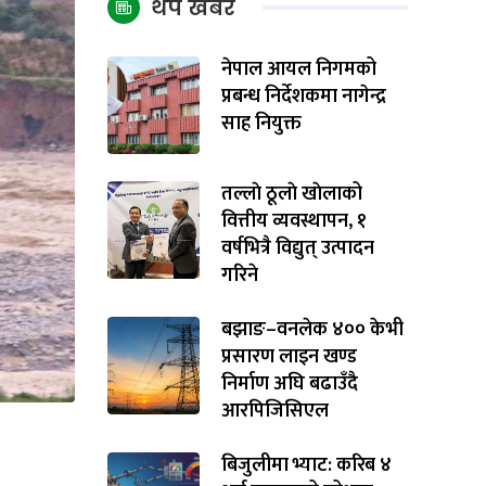
थप खबर
नेपाल आयल निगमको
प्रबन्ध निर्देशकमा नागेन्द्र
साह नियुक्त
तल्लाे ठूलाे खाेलाको
वित्तीय व्यवस्थापन, १
वर्षभित्रै विद्युत् उत्पादन
गरिने
बझाङ–वनलेक ४०० केभी
प्रसारण लाइन खण्ड
निर्माण अघि बढाउँदै
आरपिजिसिएल
बिजुलीमा भ्याट: करिब ४