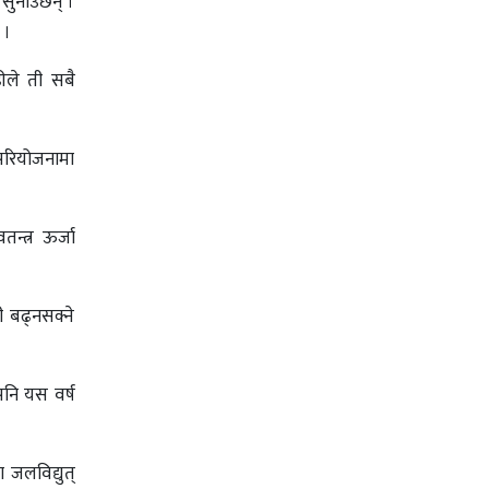
सुनाउँछन् ।
ो ।
ढीले ती सबै
ा परियोजनामा
्त्र ऊर्जा
 बढ्नसक्ने
पनि यस वर्ष
जलविद्युत्