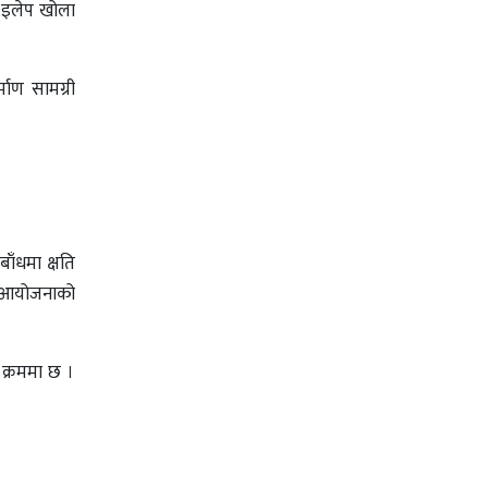
। इलेप खोला
माण सामग्री
ाँधमा क्षति
त् आयोजनाको
क्रममा छ ।