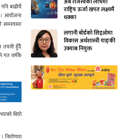
अर्ब राजस्वको लोभमा
 पनि बाढीमै
राष्ट्रिय ऊर्जा खपत लक्ष्यमै
भए । आयोजना
धक्का
ी समस्यामा
लगानी बोर्डको सिइओमा
विकास अर्थशास्त्री याङ्‌की
तयारी हुँदै
उक्याब नियुक्त
ि गत वर्षकै
ि भएको थियो
। निर्माणमा