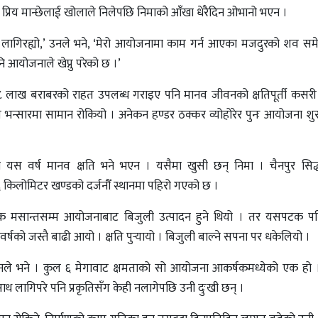
ना प्रिय मान्छेलाई खोलाले निलेपछि निमाको आँखा धेरैदिन ओभानो भएन ।
लो लागिरह्यो,’ उनले भने, ‘मेरो आयोजनामा काम गर्न आएका मजदुरको शव स
ि आयोजनाले खेप्नु परेको छ ।’
८ लाख बराबरको राहत उपलब्ध गराइए पनि मानव जीवनको क्षतिपूर्ती कसरी ह
 भन्सारमा सामान रोकियो । अनेकन हण्डर ठक्कर व्योहोरेर पुनः आयोजना शुरू ग
यस वर्ष मानव क्षति भने भएन । यसैमा खुसी छन् निमा । चैनपुर सिद्
ो ६ किलोमिटर खण्डको दर्जनौँ स्थानमा पहिरो गएको छ ।
 मसान्तसम्म आयोजनाबाट बिजुली उत्पादन हुने थियो । तर यसपटक पनि
र्षको जस्तै बाढी आयो । क्षति पुर्‍यायो । बिजुली बाल्ने सपना पर धकेलियो ।
,’ उनले भने । कुल ६ मेगावाट क्षमताको सो आयोजना आकर्षकमध्येको एक हो ।
 साथ लागिपरे पनि प्रकृतिसँग केही नलागेपछि उनी दुःखी छन् ।