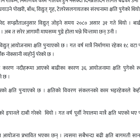
ान रोकिने, निर्माणको काम गतिका हुन नसक्दा दिनप्रतिदिन लागत बढेको उनी 
याउने पोखरी, बाँध, विद्युत् गृह, टेलरेसलगायतका संरचनामा क्षति पुगेको थिय
् खरिद सम्झौताअनुसार विद्युत् जोड्ने समय २०८० असार ३१ गते थियो । बा
 अब त सरेर आगामी माघसम्म पुग्ने होला भन्ने चिन्तामा छन् उनी ।
्युत् आयोजनामा क्षति पुर्‍याएको छ । गत वर्ष मात्रै निर्माणमा रहेका १८ वट
क नोक्सानी व्यहोर्नु परेको छ ।
कारण नदीहरूमा आएको बाढीका कारण ३६ आयोजनामा क्षति पुगेको स्वतन
को छ ।
ो क्षति पुर्‍याएको छ । क्षतिको विवरण संकलनको काम भइरहेकाले केही
ो इपानले दाबी गरेको थियो । गत वर्ष पूर्वी नेपालमा मात्रै क्षति भएको भए 
आयोजना प्रभावित भएका छन् । त्यसमा सबैभन्दा बढी क्षति बागमती साना 