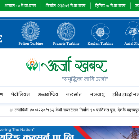
ा.घन्टा
निर्यात :
२३६७९
मे.वा.घन्टा
ट्रिपिङ :
०
मे.वा.घन्टा
ऊर्जा माग :
७३४८५
"समृद्धिका लागि ऊर्जा"
रण
पेट्रोलियम
अन्तर्राष्ट्रिय
जलस्रोत
जलवायु
हरित हाइड्रोज
्सीफेदी ४००/२२०/१३२ केभी सबस्टेसन निर्माण ९० प्रतिशत पूरा, देशकै महत्त्वपूर्ण विद्युत् हब ब