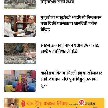
महिनाभित्र सक्ने लक्ष्य
गुमुखोला भ्याकुरेको आइपिओ निष्कासन
तथा बिक्री प्रबन्धकमा आरबिबी मर्चेन्ट
बैंकिङ
साहस ऊर्जाको नाफा १ अर्ब ३५ करोड,
झण्डै ५२ प्रतिशतले वृद्धि
बाढी प्रभावित माथिल्लो इङ्‌वा खोलाबाट
साढे २ महिनापछि पुनः विद्युत् उत्पादन
सुरु