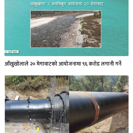
आँखुखोलाले २० मेगावाटको आयोजनामा ९६ करोड लगानी गर्ने