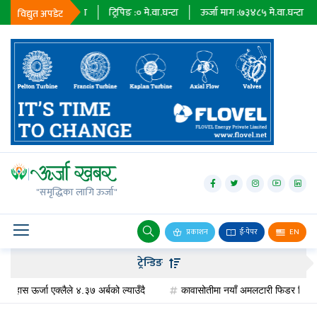
६७९
मे.वा.घन्टा
ट्रिपिङ :
०
मे.वा.घन्टा
ऊर्जा माग :
७३४८५
मे.वा.घन्टा
प्राधिकर
विद्युत अपडेट
जलविद्युत्
सोलार
"समृद्धिका लागि ऊर्जा"
वायु
बायोग्यास
प्रकाशन
ई-पेपर
EN
प्रसारण
ट्रेन्डिङ
पेट्रोलियम
ऊर्जा एक्लैले ४.३७ अर्बको ल्याउँदै
कावासोतीमा नयाँ अमलटारी फिडर निर्माण, विद्युत्‌