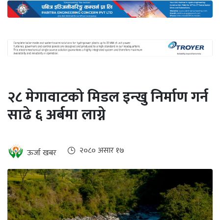
अन्तर्राष्ट्रिय
जलवायु
ऊर्जा
दक्षता
उहिलेकाे
२८ मेगावाटको मिडल इन्खु निर्माण गर्न
खबर
साढे ६ अर्बमा लाग्ने
हरित
हाइड्रोजन
इभी
२०८० असार १७
ऊर्जा खबर
सम्पादकीय
बैंक
पर्यटन