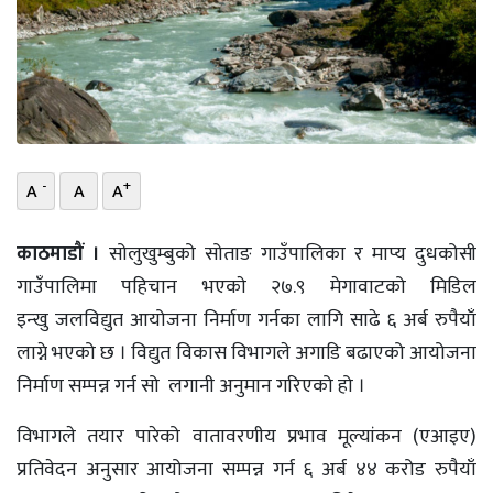
भिडियो
छापा
खोज
प्रोफाइल
-
+
A
A
A
ऊर्जा
काठमाडौं ।
सोलुखुम्बुको सोताङ गाउँपालिका र माप्य दुधकोसी
विशेष
गाउँपालिमा पहिचान भएकाे २७.९ मेगावाटको मिडिल
इन्खु जलविद्युत आयोजना निर्माण गर्नका लागि साढे ६ अर्ब रुपैयाँ
लाग्ने भएको छ । विद्युत विकास विभागले अगाडि बढाएको आयोजना
निर्माण सम्पन्न गर्न सो लगानी अनुमान गरिएको हो ।
विभागले तयार पारेको वातावरणीय प्रभाव मूल्यांकन (एआइए)
प्रतिवेदन अनुसार आयोजना सम्पन्न गर्न ६ अर्ब ४४ करोड रुपैयाँ