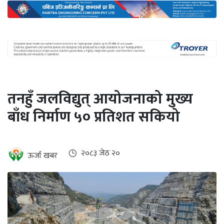
अन्तर्राष्ट्रिय
जलवायु
ऊर्जा
दक्षता
उहिलेकाे
तनहुँ जलविद्युत् आयोजनाको मुख्य
खबर
बाँध निर्माण ५० प्रतिशत सकियो
हरित
हाइड्रोजन
इभी
२०८३ जेठ २०
ऊर्जा खबर
सम्पादकीय
बैंक
पर्यटन