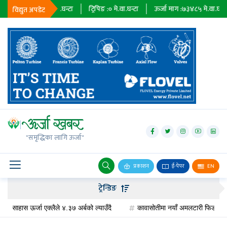
:
२३६७९
मे.वा.घन्टा
ट्रिपिङ :
०
मे.वा.घन्टा
ऊर्जा माग :
७३४८५
मे.वा.घन्टा
प्र
विद्युत अपडेट
जलविद्युत्
सोलार
"समृद्धिका लागि ऊर्जा"
वायु
बायोग्यास
प्रकाशन
ई-पेपर
EN
प्रसारण
ट्रेन्डिङ
पेट्रोलियम
हास ऊर्जा एक्लैले ४.३७ अर्बको ल्याउँदै
कावासोतीमा नयाँ अमलटारी फिडर निर्माण, विद्य