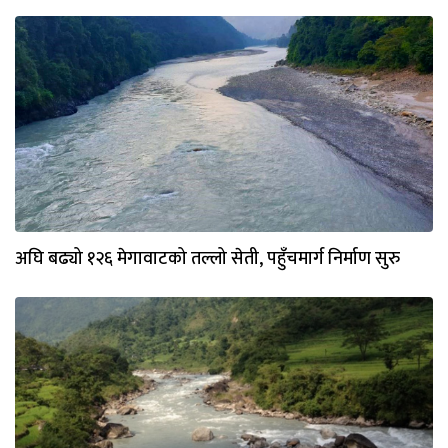
अघि बढ्यो १२६ मेगावाटको तल्लो सेती, पहुँचमार्ग निर्माण सुरु