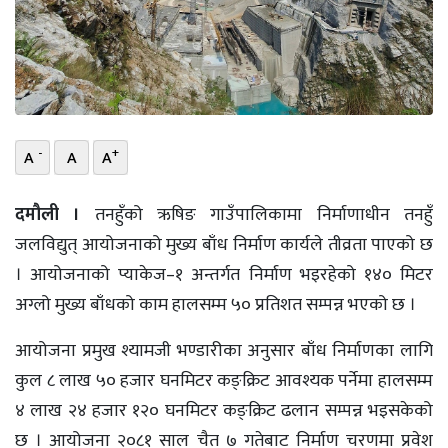
भिडियो
छापा
खोज
-
+
A
A
A
प्रोफाइल
ऊर्जा
दमौली ।
तनहुँको ऋषिङ गाउँपालिकामा निर्माणाधीन तनहुँ
विशेष
जलविद्युत् आयोजनाको मुख्य बाँध निर्माण कार्यले तीव्रता पाएको छ
। आयोजनाको प्याकेज–१ अन्तर्गत निर्माण भइरहेको १४० मिटर
अग्लो मुख्य बाँधको काम हालसम्म ५० प्रतिशत सम्पन्न भएको छ ।
आयोजना प्रमुख श्यामजी भण्डारीका अनुसार बाँध निर्माणका लागि
कुल ८ लाख ५० हजार घनमिटर कङ्क्रिट आवश्यक पर्नेमा हालसम्म
४ लाख २४ हजार १२० घनमिटर कङ्क्रिट ढलान सम्पन्न भइसकेको
छ । आयोजना २०८१ साल चैत ७ गतेबाट निर्माण चरणमा प्रवेश