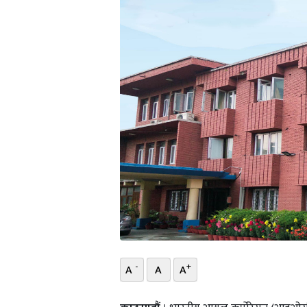
भिडियो
छापा
खोज
प्रोफाइल
ऊर्जा
विशेष
-
+
A
A
A