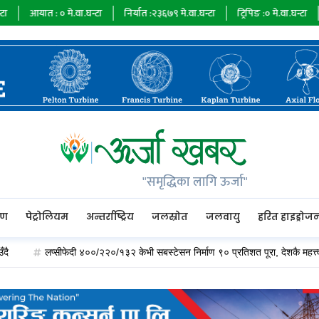
त :
०
मे.वा.घन्टा
निर्यात :
२३६७९
मे.वा.घन्टा
ट्रिपिङ :
०
मे.वा.घन्टा
ऊर्जा माग 
"समृद्धिका लागि ऊर्जा"
रण
पेट्रोलियम
अन्तर्राष्ट्रिय
जलस्रोत
जलवायु
हरित हाइड्रोज
लप्सीफेदी ४००/२२०/१३२ केभी सबस्टेसन निर्माण ९० प्रतिशत पूरा, देशकै महत्त्वपूर्ण विद्युत