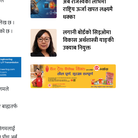
ले
अर्ब राजस्वको लोभमा
राष्ट्रिय ऊर्जा खपत लक्ष्यमै
धक्का
्लेख छ ।
एको छ ।
लगानी बोर्डको सिइओमा
विकास अर्थशास्त्री याङ्‌की
उक्याब नियुक्त
िगमले
 बाह्यतर्फ
 निगमलाई
पाँच अर्ब