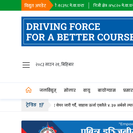
विद्युत अपडेट
न्टा
सहायक कम्पनी :
१८३९८
मे.वा.घन्टा
निजी क्षेत्र :
४५८२०
मे.वा.घन्टा
आया
जलविद्युत्
२०८३ साउन २१, बिहिबार
सोलार
वायु
जलविद्युत्
सोलार
वायु
बायोग्यास
प्रसा
बायोग्यास
ट्रेन्डिङ
पनीले २० अर्ब बढीको हकप्रद सेयर जारी गर्दै, साहास ऊर्जा एक्लैले ४.३७ अर्बको ल्याउँदै
प्रसारण
पेट्रोलियम