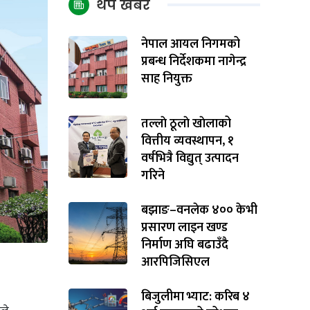
थप खबर
नेपाल आयल निगमको
प्रबन्ध निर्देशकमा नागेन्द्र
साह नियुक्त
तल्लाे ठूलाे खाेलाको
वित्तीय व्यवस्थापन, १
वर्षभित्रै विद्युत् उत्पादन
गरिने
बझाङ–वनलेक ४०० केभी
प्रसारण लाइन खण्ड
निर्माण अघि बढाउँदै
आरपिजिसिएल
बिजुलीमा भ्याट: करिब ४