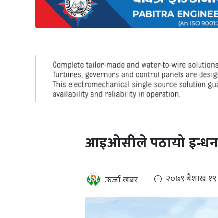
अन्तर्राष्ट्रिय
जलवायु
ऊर्जा
दक्षता
उहिलेकाे
खबर
हरित
हाइड्रोजन
आइओसीले पठायो इन्धनको
इभी
सम्पादकीय
२०७९ ब‌ैशाख १९
ऊर्जा खबर
बैंक
पर्यटन