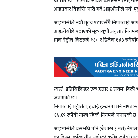
काठमाडौं
। भारतीय आयल कर्पोरेसन (आइओसील
आइतबार विज्ञप्ति जारी गर्दै आइओसीले नयाँ 
आइओसीले नयाँ मूल्य पठाएसँगै निगमलाई आगामी 
आइओसीले पठाएको मूल्यसूची अनुसार निगमलाई पे
हाल पेट्रोल लिटरको १६० र डिजेल १४३ रूपैयाँम
त्यस्तै, प्रतिसिलिन्डर एक हजार ६ सयमा बिक्र
जनाएको छ ।
निगमलाई मट्टीतेल, हवाई इन्धनमा भने नाफा छ । 
६४.६९ रूपैयाँ नाफा रहेको निगमले जनाएको छ 
आइओसीले यसअघि पनि (बैशाख ३ गते) नेपालका
१५ दिनमा करिब तीन अर्ब ७४ करोड रूपैयाँ घाट