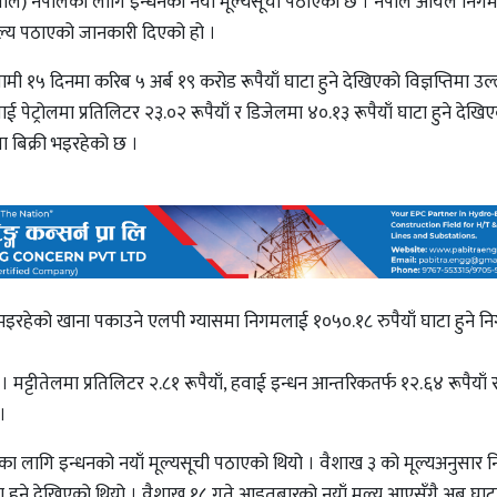
े) नेपालका लागि इन्धनको नयाँ मूल्यसूची पठाएको छ । नेपाल आयल निगम
मूल्य पठाएको जानकारी दिएको हो ।
१५ दिनमा करिब ५ अर्ब १९ करोड रूपैयाँ घाटा हुने देखिएको विज्ञप्तिमा उल
ट्रोलमा प्रतिलिटर २३.०२ रूपैयाँ र डिजेलमा ४०.१३ रूपैयाँ घाटा हुने देखि
ा बिक्री भइरहेको छ ।
ी भइरहेको खाना पकाउने एलपी ग्यासमा निगमलाई १०५०.१८ रुपैयाँ घाटा हुने न
मट्टीतेलमा प्रतिलिटर २.८१ रूपैयाँ, हवाई इन्धन आन्तरिकतर्फ १२.६४ रूपैयाँ र
।
 लागि इन्धनको नयाँ मूल्यसूची पठाएको थियो । वैशाख ३ को मूल्यअनुसार
ा हुने देखिएको थियो । वैशाख १८ गते आइतबारको नयाँ मूल्य आएसँगै अब घाटा 