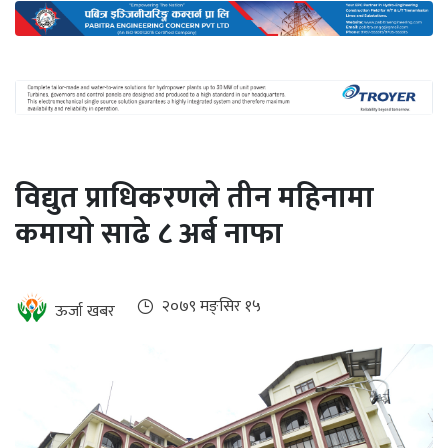
अन्तर्राष्ट्रिय
जलवायु
ऊर्जा
दक्षता
उहिलेकाे
विद्युत प्राधिकरणले तीन महिनामा
खबर
कमायाे साढे ८ अर्ब नाफा
हरित
हाइड्रोजन
इभी
२०७९ मङ्सिर १५
ऊर्जा खबर
सम्पादकीय
बैंक
पर्यटन