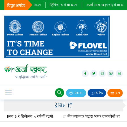
३६७९
मे.वा.घन्टा
ट्रिपिङ :
०
मे.वा.घन्टा
ऊर्जा माग :
७३४८५
मे.वा.घन्टा
प्राध
विद्युत अपडेट
जलविद्युत्
सोलार
"समृद्धिका लागि ऊर्जा"
वायु
बायोग्यास
प्रकाशन
ई-पेपर
EN
प्रसारण
ट्रेन्डिङ
पेट्रोलियम
लमा ३ र डिजेलमा ५ रुपैयाँ बढ्यो
बैंक ब्याजदर घट्दा अप्पर तामाकोसी हाइड्रोपावरको