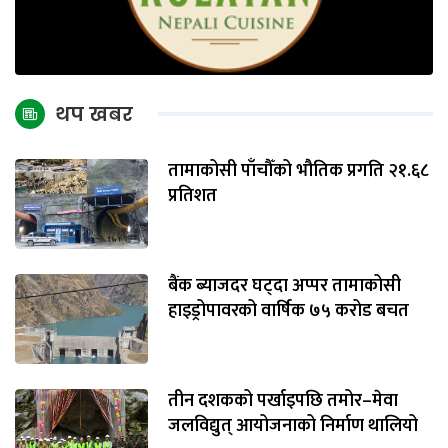
थप खबर
तामाकोसी पाँचौँको भौतिक प्रगति २१.६८
प्रतिशत
बैंक ब्याजदर घट्दा अप्पर तामाकोसी
हाइड्रोपावरको वार्षिक ७५ करोड बचत
तीन दशकको पर्खाइपछि तमोर–मेवा
जलविद्युत् आयोजनाको निर्माण थालियो