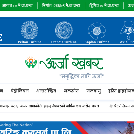
ा.घन्टा
निर्यात :
२३६७९
मे.वा.घन्टा
ट्रिपिङ :
०
मे.वा.घन्टा
ऊर्जा माग :
७३४८५
"समृद्धिका लागि ऊर्जा"
रण
पेट्रोलियम
अन्तर्राष्ट्रिय
जलस्रोत
जलवायु
हरित हाइड्रोज
्दा अप्पर तामाकोसी हाइड्रोपावरको वार्षिक ७५ करोड बचत
पेट्रोलियम पदार्थको मूल्य