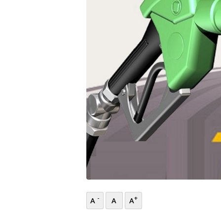
भिडियो
छापा
खोज
प्रोफाइल
ऊर्जा
विशेष
-
+
A
A
A