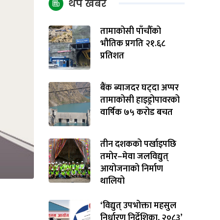
थप खबर
तामाकोसी पाँचौँको
भौतिक प्रगति २१.६८
प्रतिशत
बैंक ब्याजदर घट्दा अप्पर
तामाकोसी हाइड्रोपावरको
वार्षिक ७५ करोड बचत
तीन दशकको पर्खाइपछि
तमोर–मेवा जलविद्युत्
आयोजनाको निर्माण
थालियो
‘विद्युत् उपभोक्ता महसुल
निर्धारण निर्देशिका, २०८३’