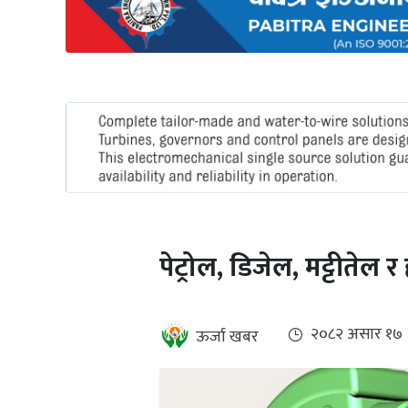
अन्तर्राष्ट्रिय
जलवायु
ऊर्जा
दक्षता
उहिलेकाे
खबर
हरित
हाइड्रोजन
पेट्रोल, डिजेल, मट्टीतेल 
इभी
सम्पादकीय
२०८२ असार १७
ऊर्जा खबर
बैंक
पर्यटन