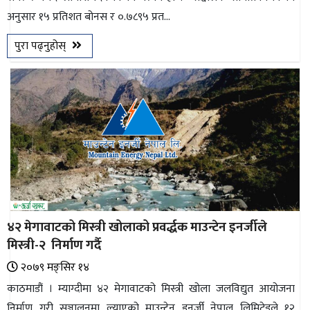
अनुसार १५ प्रतिशत बोनस र ०.७८९५ प्रत...
भिडियो
पुरा पढ्नुहोस्
छापा
खोज
प्रोफाइल
ऊर्जा
विशेष
४२ मेगावाटको मिस्त्री खोलाको प्रवर्द्धक माउन्टेन इनर्जीले
मिस्त्री-२ निर्माण गर्दै
२०७९ मङ्सिर १४
काठमाडौं । म्याग्दीमा ४२ मेगावाटको मिस्त्री खोला जलविद्युत आयोजना
निर्माण गरी सञ्चालनमा ल्याएको माउन्टेन इनर्जी नेपाल लिमिटेडले १२