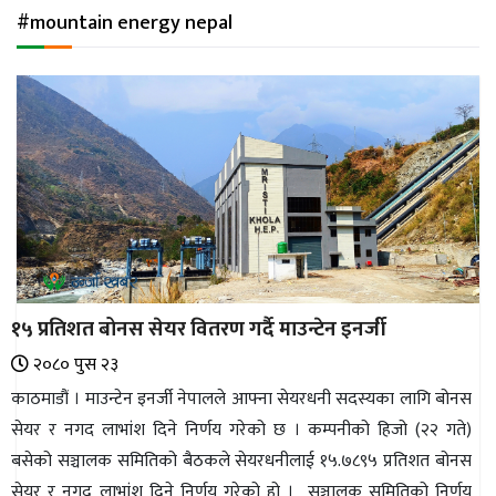
अन्तर्राष्ट्रिय
#mountain energy nepal
जलवायु
ऊर्जा
दक्षता
उहिलेकाे
खबर
हरित
हाइड्रोजन
१५ प्रतिशत बोनस सेयर वितरण गर्दै माउन्टेन इनर्जी
इभी
२०८० पुस २३
सम्पादकीय
काठमाडौं । माउन्टेन इनर्जी नेपालले आफ्ना सेयरधनी सदस्यका लागि बोनस
सेयर र नगद लाभांश दिने निर्णय गरेको छ । कम्पनीको हिजो (२२ गते)
बैंक
बसेको सञ्चालक समितिको बैठकले सेयरधनीलाई १५.७८९५ प्रतिशत बोनस
पर्यटन
सेयर र नगद लाभांश दिने निर्णय गरेको हो । सञ्चालक समितिको निर्णय