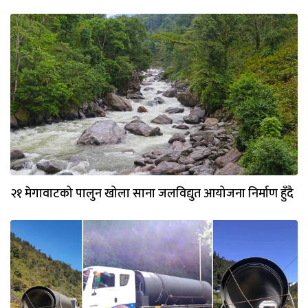
२१ मेगावाटको पालुन खोला साना जलविद्युत आयोजना निर्माण हुँदै