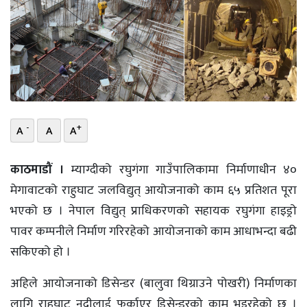
भिडियो
छापा
खोज
प्रोफाइल
-
+
A
A
A
ऊर्जा
विशेष
काठमाडौं ।
म्याग्दीको रघुगंगा गाउँपालिकामा निर्माणाधीन ४०
मेगावाटको राहुघाट जलविद्युत् आयोजनाको काम ६५ प्रतिशत पूरा
भएको छ । नेपाल विद्युत् प्राधिकरणको सहायक रघुगंगा हाइड्रो
पावर कम्पनीले निर्माण गरिरहेको आयोजनाको काम आधाभन्दा बढी
सकिएको हो ।
अहिले आयोजनाको डिसेन्डर (बालुवा थिग्राउने पोखरी) निर्माणका
लागि राहुघाट नदीलाई फर्काएर डिसेन्डरको काम भइरहेको छ ।