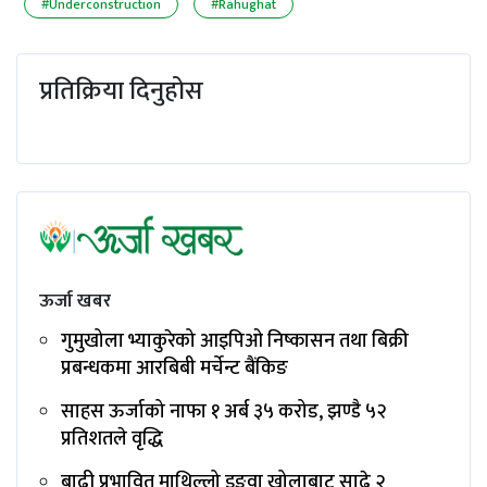
#Underconstruction
#Rahughat
प्रतिक्रिया दिनुहोस
ऊर्जा खबर
गुमुखोला भ्याकुरेको आइपिओ निष्कासन तथा बिक्री
प्रबन्धकमा आरबिबी मर्चेन्ट बैंकिङ
साहस ऊर्जाको नाफा १ अर्ब ३५ करोड, झण्डै ५२
प्रतिशतले वृद्धि
बाढी प्रभावित माथिल्लो इङ्‌वा खोलाबाट साढे २