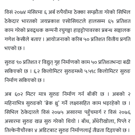
विसं २०७४ मंसिरमा ६ अर्ब रुपैयाँमा ठेक्का सम्झौता गरेको सिभिल
ठेकेदार भारतको जयप्रकाश एसोसियटले हालसम्म ६५ प्रतिशत
काम गरेको प्रवद्र्धक कम्पनी रघुगङ्गा हाइड्रोपावरका प्रबन्ध सञ्चालक
गणेश केसीले बताए । आयोजनाको करिब ५० प्रतिशत वित्तीय प्रगति
भएको छ ।
सुरुङ ९० प्रतिशत र विद्युत् गृह निर्माणको काम ५० प्रतिशतभन्दा बढी
सकिएको छ । ६.२ किलोमिटर सुरुङमध्ये ५.५९८ किलोमिटर सुरुङ
निर्माण सकिएको छ ।
अब ६०२ मिटर मात्र सुरुङ निर्माण गर्न बाँकी छ । अबको २
महिनाभित्र सुरुङको ‘ब्रेक थ्रु’ गर्ने लक्ष्यसहित काम भइरहेको छ ।
सिभिल ठेकेदारले विसं २०७५ असारमा पहुँचमार्ग र विसं २०७६
असारमा सुरुङ खन्न सुरु गरेको थियो । बाँध, अँधेरीखोला, पिप्ले र
तिल्केनीचौरका ४ अडिटबाट सुरुङ निर्माणलाई तीव्रता दिइएको छ ।