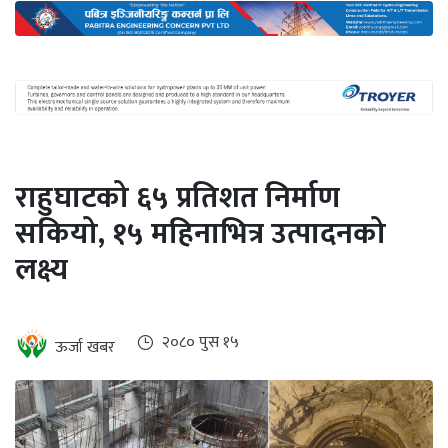
अन्तर्राष्ट्रिय
जलवायु
ऊर्जा
दक्षता
उहिलेकाे
राहुघाटको ६५ प्रतिशत निर्माण
खबर
सकियो, १५ महिनाभित्र उत्पादनको
हरित
लक्ष्य
हाइड्रोजन
इभी
२०८० पुस १५
ऊर्जा खबर
सम्पादकीय
बैंक
पर्यटन