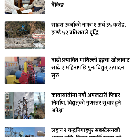
बैंकिङ
साहस ऊर्जाको नाफा १ अर्ब ३५ करोड,
झण्डै ५२ प्रतिशतले वृद्धि
बाढी प्रभावित माथिल्लो इङ्‌वा खोलाबाट
साढे २ महिनापछि पुनः विद्युत् उत्पादन
सुरु
कावासोतीमा नयाँ अमलटारी फिडर
निर्माण, विद्युत्‌को गुणस्तर सुधार हुने
अपेक्षा
लहान र चन्द्रनिगाहपुर सबस्टेसनको