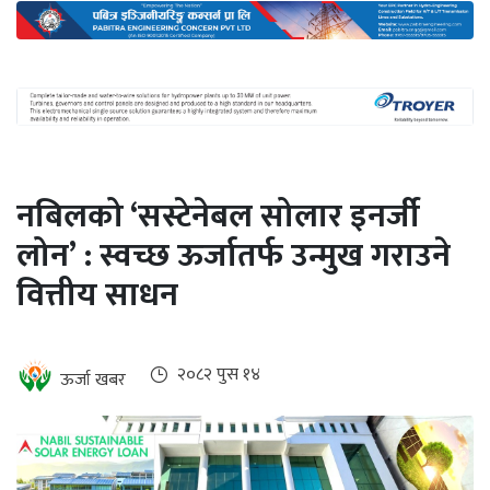
अन्तर्राष्ट्रिय
जलवायु
ऊर्जा
दक्षता
उहिलेकाे
नबिलको ‘सस्टेनेबल सोलार इनर्जी
खबर
लोन’ : स्वच्छ ऊर्जातर्फ उन्मुख गराउने
हरित
वित्तीय साधन
हाइड्रोजन
इभी
२०८२ पुस १४
ऊर्जा खबर
सम्पादकीय
बैंक
पर्यटन