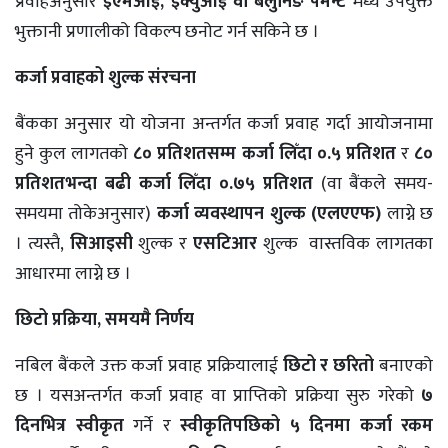
प्रवाहअनुसार
इएमआई
, इक्युआई वा बलुनिङ पेमेन्ट
मध्ये उपयुक्त
भुक्तानी प्रणालीको विकल्प छनोट गर्न सकिने छ ।
कर्जा प्रवाहको शुल्क संरचना
बैंकका अनुसार यो योजना अन्तर्गत कर्जा प्रवाह गर्दा आयोजनामा
हुने कुल लागतको
८० प्रतिशतसम्म कर्जा लिँदा ०
.५ प्रतिशत
र
८०
प्रतिशतभन्दा बढी कर्जा लिँदा ०
.७५ प्रतिशत
(वा बैंकले समय-
समयमा तोकेअनुसार)
कर्जा व्यवस्थापन शुल्क
(एलएएफ
)
लाग्ने छ
। त्यस्तै,
सिआइसी
शुल्क र
एसटिआर
शुल्क वास्तविक लागतका
आधारमा लाग्ने छ ।
छिटो प्रक्रिया
, समयमै निर्णय
नबिल बैंकले उक्त कर्जा प्रवाह प्रक्रियालाई
छिटो र
छरितो
बनाएको
छ । यसअन्तर्गत कर्जा प्रवाह वा प्राप्तिको प्रक्रिया सुरु गरेको
७
दिनभित्र स्वीकृत
गर्ने र
स्वीकृतिपछिको ५ दिनमा कर्जा रकम