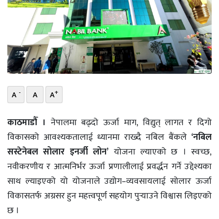
भिडियो
छापा
खोज
प्रोफाइल
-
+
A
A
A
ऊर्जा
विशेष
काठमाडौँ ।
नेपालमा बढ्दो ऊर्जा माग, विद्युत् लागत र दिगो
विकासको आवश्यकतालाई ध्यानमा राख्दै नबिल बैंकले
‘नबिल
सस्टेनेबल सोलार इनर्जी लोन’
योजना ल्याएको छ । स्वच्छ,
नवीकरणीय र आत्मनिर्भर ऊर्जा प्रणालीलाई प्रवर्द्धन गर्ने उद्देश्यका
साथ ल्याइएको यो योजनाले उद्योग–व्यवसायलाई सोलार ऊर्जा
विकासतर्फ अग्रसर हुन महत्त्वपूर्ण सहयोग पुर्‍याउने विश्वास लिइएको
छ ।