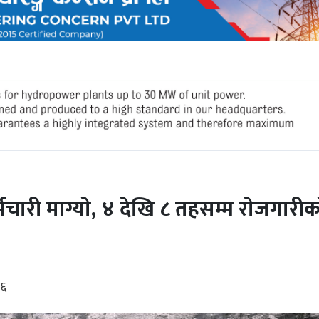
्मचारी माग्याे, ४ देखि ८ तहसम्म राेजगारीक
१६