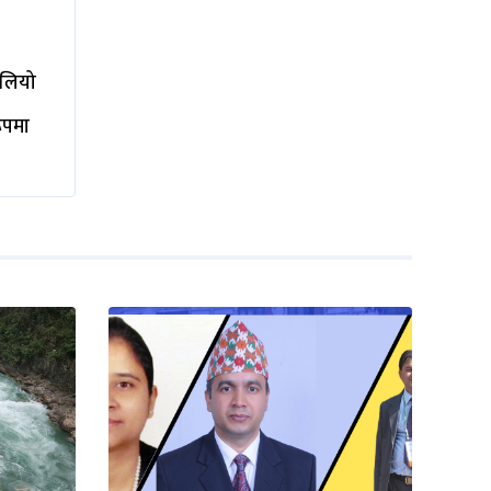
ालियो
रूपमा