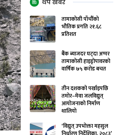
थप खबर
तामाकोसी पाँचौँको
भौतिक प्रगति २१.६८
प्रतिशत
बैंक ब्याजदर घट्दा अप्पर
तामाकोसी हाइड्रोपावरको
वार्षिक ७५ करोड बचत
तीन दशकको पर्खाइपछि
तमोर–मेवा जलविद्युत्
आयोजनाको निर्माण
थालियो
‘विद्युत् उपभोक्ता महसुल
निर्धारण निर्देशिका, २०८३’