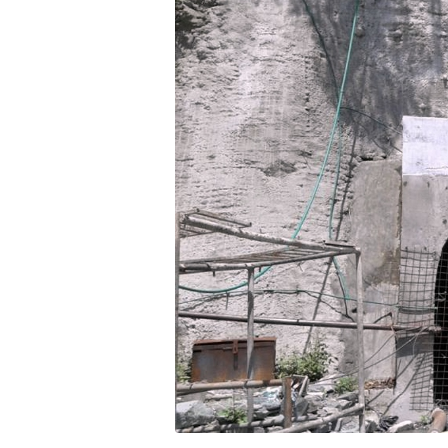
भिडियो
छापा
खोज
प्रोफाइल
ऊर्जा
विशेष