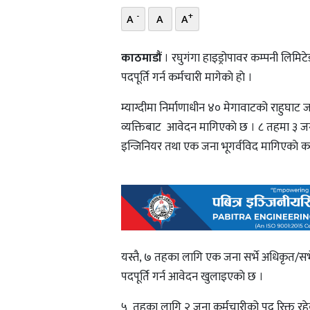
-
+
A
A
A
काठमाडौं
। रघुगंगा हाइड्रोपावर कम्पनी लिमि
पदपूर्ति गर्न कर्मचारी मागेकाे हाे ।
म्याग्दीमा निर्माणाधीन ४० मेगावाटको राहुघाट ज
व्यक्तिबाट आवेदन मागिएकाे छ । ८ तहमा ३ ज
इन्जिनियर तथा एक जना भूगर्वविद मागिएकाे क
यस्तै, ७ तहका लागि एक जना सर्भे अधिकृत/सर
पदपूर्ति गर्न आवेदन खुलाइएकाे छ ।
५ तहका लागि २ जना कर्मचारीको पद रिक्त रहेको