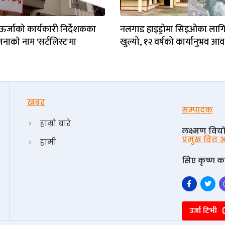
ऊर्जाको कार्यकारी निर्देशकका
नलगाड हाइड्रोमा सिइओका लाग
नाकाे नाम 'सर्टलिस्ट'मा
खुल्यो, १२ वर्षको कार्यानुभव आ
खबर
सम्पादक
हाम्रो बारे
लक्ष्मण विय
प्रमुख वित्त
हामी
सिए कृष्ण का
उर्जा टिभी