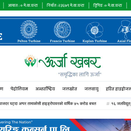
:
०
मे.वा.घन्टा
निर्यात :
२३६७९
मे.वा.घन्टा
ट्रिपिङ :
०
मे.वा.घन्टा
ऊर्जा माग :
७
"समृद्धिका लागि ऊर्जा"
रण
पेट्रोलियम
अन्तर्राष्ट्रिय
जलस्रोत
जलवायु
हरित हाइड्रोज
घट्दा अप्पर तामाकोसी हाइड्रोपावरको वार्षिक ७५ करोड बचत
१६ जलविद्युत् कम्पनीले