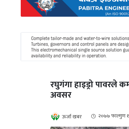
अन्तर्राष्ट्रिय
जलवायु
ऊर्जा
दक्षता
उहिलेकाे
खबर
हरित
हाइड्रोजन
रघुगंगा हाइड्रो पावरले कर
इभी
अवसर
सम्पादकीय
बैंक
२०७७ फाल्गुण 
ऊर्जा खबर
पर्यटन