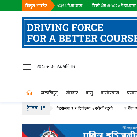
विद्युत अपडेट
ा
सहायक कम्पनी :
१८३९८
मे.वा.घन्टा
निजी क्षेत्र :
४५८२०
मे.वा.घन्टा
आयात 
जलविद्युत्
२०८३ साउन २३, शनिवार
सोलार
वायु
जलविद्युत्
सोलार
वायु
बायोग्यास
प्रसा
बायोग्यास
ट्रेन्डिङ
ट्रोलियम पदार्थको मूल्य वृद्धि, पेट्रोलमा ३ र डिजेलमा ५ रुपैयाँ बढ्यो
बैंक ब्याजदर 
प्रसारण
पेट्रोलियम