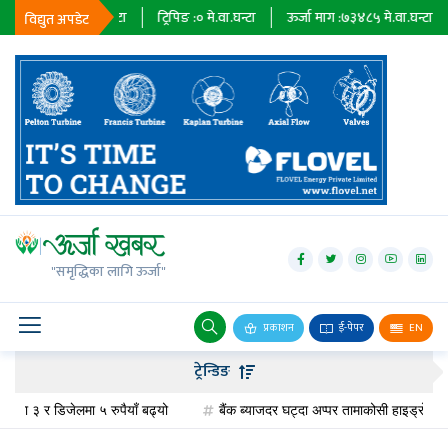
६७९
मे.वा.घन्टा
ट्रिपिङ :
०
मे.वा.घन्टा
ऊर्जा माग :
७३४८५
मे.वा.घन्टा
प्राधिक
विद्युत अपडेट
जलविद्युत्
सोलार
"समृद्धिका लागि ऊर्जा"
वायु
बायोग्यास
प्रकाशन
ई-पेपर
EN
प्रसारण
ट्रेन्डिङ
पेट्रोलियम
ा ३ र डिजेलमा ५ रुपैयाँ बढ्यो
बैंक ब्याजदर घट्दा अप्पर तामाकोसी हाइड्रोपावरको व