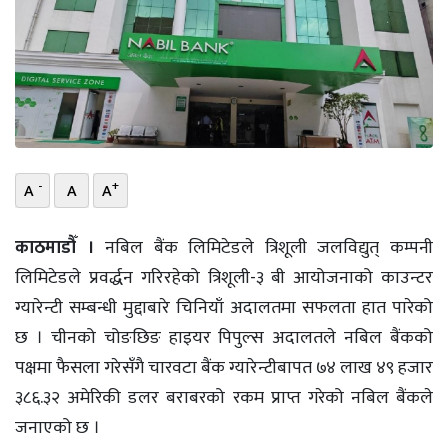
भिडियो
छापा
खोज
प्रोफाइल
-
+
A
A
A
ऊर्जा
विशेष
काठमाडौँ ।
नबिल बैंक लिमिटेडले त्रिशूली जलविद्युत् कम्पनी
लिमिटेडले प्रवर्द्धन गरिरहेको त्रिशूली-३ बी आयोजनाको काउन्टर
ग्यारेन्टी सम्बन्धी मुद्दाबारे चिनियाँ अदालतमा सफलता हात पारेको
छ । चीनको चोङछिङ हाइयर पिपुल्स अदालतले नबिल बैंकको
पक्षमा फैसला गरेसँगै चारवटा बैंक ग्यारेन्टीबापत ७४ लाख ४९ हजार
३८६‍.३२ अमेरिकी डलर बराबरको रकम प्राप्त गरेको नबिल बैंकले
जनाएको छ ।