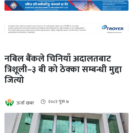
अन्तर्राष्ट्रिय
जलवायु
ऊर्जा
दक्षता
उहिलेकाे
नबिल बैंकले चिनियाँ अदालतबाट
खबर
त्रिशूली–३ बी को ठेक्का सम्बन्धी मुद्दा
हरित
जित्यो
हाइड्रोजन
इभी
२०८२ पुस ७
ऊर्जा खबर
सम्पादकीय
बैंक
पर्यटन