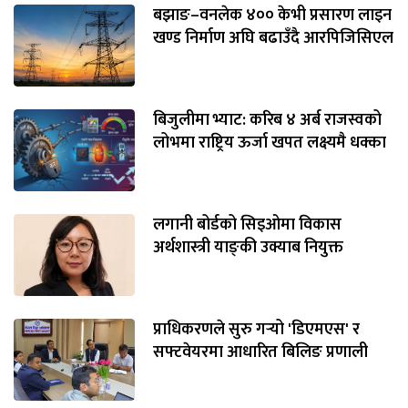
बझाङ–वनलेक ४०० केभी प्रसारण लाइन
खण्ड निर्माण अघि बढाउँदै आरपिजिसिएल
बिजुलीमा भ्याट: करिब ४ अर्ब राजस्वको
लोभमा राष्ट्रिय ऊर्जा खपत लक्ष्यमै धक्का
लगानी बोर्डको सिइओमा विकास
अर्थशास्त्री याङ्‌की उक्याब नियुक्त
प्राधिकरणले सुरु गर्‍यो 'डिएमएस' र
सफ्टवेयरमा आधारित बिलिङ प्रणाली