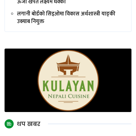
ऊर्जा खपत लक्ष्यमै धक्का
लगानी बोर्डको सिइओमा विकास अर्थशास्त्री याङ्‌की
उक्याब नियुक्त
थप खबर