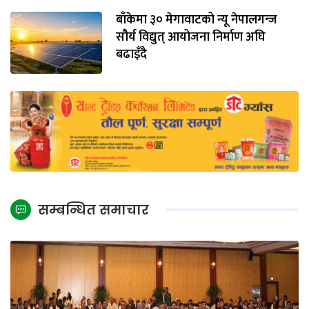
बाँकेमा ३० मेगावाटको न्यू नेपालगन्ज
सौर्य विद्युत् आयोजना निर्माण अघि
बढाइँदै
सम्बन्धित समाचार