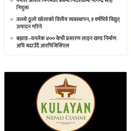
नेपाल आयल निगमको प्रबन्ध निर्देशकमा नागेन्द्र साह
नियुक्त
तल्लाे ठूलाे खाेलाको वित्तीय व्यवस्थापन, १ वर्षभित्रै विद्युत्
उत्पादन गरिने
बझाङ–वनलेक ४०० केभी प्रसारण लाइन खण्ड निर्माण
अघि बढाउँदै आरपिजिसिएल