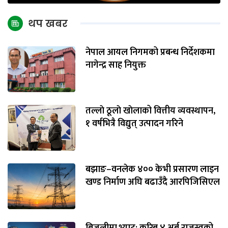
थप खबर
नेपाल आयल निगमको प्रबन्ध निर्देशकमा
नागेन्द्र साह नियुक्त
तल्लाे ठूलाे खाेलाको वित्तीय व्यवस्थापन,
१ वर्षभित्रै विद्युत् उत्पादन गरिने
बझाङ–वनलेक ४०० केभी प्रसारण लाइन
खण्ड निर्माण अघि बढाउँदै आरपिजिसिएल
बिजुलीमा भ्याट: करिब ४ अर्ब राजस्वको