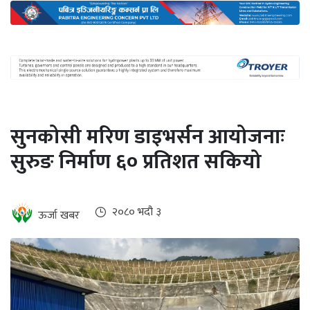
अन्तर्राष्ट्रिय
जलवायु
ऊर्जा
दक्षता
उहिलेकाे
सुनकोसी मरिण डाइभर्सन आयोजनाः
खबर
सुरुङ निर्माण ६० प्रतिशत सकियो
हरित
हाइड्रोजन
इभी
२०८० भदौ ३
ऊर्जा खबर
सम्पादकीय
बैंक
पर्यटन