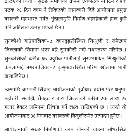
देखिएको थियो । सुरुङ निर्माणका क्रममा एकपटक नौ दिन र एक
पटक २६ दिन काम नै रोकिएको जानकारी दिँदै आयोजना प्रमुख
बरालले महाभारत पर्वत शृंखलामुनि निर्माण भइरहेकाले हाल कुनै
पनि जटिलता उत्पन्न भएको छैन ।
सुनकोशी गाउँपालिका–७ कानढुङ्ग्रीस्थित सिन्धुली र रामेछाप
जिल्लाको सिमाना भएर बग्ने सुनकोसी नदी पथान्तरण गरिनेछ ।
सुनकोसीको करीब ६७ क्युमेक पानीलाई सुरूङमार्फत सिन्धुलीको
कमलामाई नगरपालिका–२ कुसुमटारस्थित मरिण खोलामा पानी
खसालिनेछ ।
त्यसपछि बागमती सिँचाइ आयोजनाको पूर्वाधार प्रयोग गरेर धनुषा,
महोत्तरी, सर्लाही, रौतहट र बारा जिल्लाको करिब एक लाख २२
हजार हेक्टर जमिनमा सिँचाइ गर्ने लक्ष्य राखिएको छ । त्यस्तै सो
आयोजनाबाट ३१ मेगावाट बराबरको बिजुलीसमेत उत्पादन हुनेछ ।
आयोजनाको सुरुङ निर्माणको काम चीनको चाइना ओभरसिज