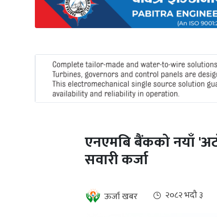
अन्तर्राष्ट्रिय
जलवायु
ऊर्जा
दक्षता
उहिलेकाे
खबर
हरित
हाइड्रोजन
एनएमबि बैंकको नयाँ 'अट
इभी
सवारी कर्जा
सम्पादकीय
बैंक
२०८२ भदौ ३
ऊर्जा खबर
पर्यटन