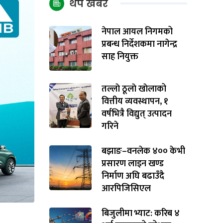
थप खबर
नेपाल आयल निगमको
प्रबन्ध निर्देशकमा नागेन्द्र
साह नियुक्त
तल्लाे ठूलाे खाेलाको
वित्तीय व्यवस्थापन, १
वर्षभित्रै विद्युत् उत्पादन
गरिने
बझाङ–वनलेक ४०० केभी
प्रसारण लाइन खण्ड
निर्माण अघि बढाउँदै
आरपिजिसिएल
बिजुलीमा भ्याट: करिब ४