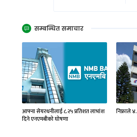
सम्बन्धित समाचार
आफ्ना सेयरधनीलाई ८.२५ प्रतिशत लाभांश
निफ्राले ४
दिने एनएमबीको घोषणा