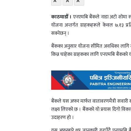
A
A
A
काठमाडौँ ।
एनएमबि बैंकले नाडा अटो शोमा स
योजना अन्तर्गत ग्राहकहरूले केवल ७.१३ प
सक्नेछन् ।
बैंकका अनुसार योजना सीमित अवधिका लागि मा
किन्न चाहेका ग्राहकका लागि एनएमबि बैंकको 
बैंकले यस अफर मार्फत वातावरणमैत्री सवारी सा
लक्ष्य लिएको छ । बैंकको यो प्रयास दिगो विकासम
उदाहरण हो ।
यस अफरबारे थप जानकारी गराउँदै एनएमबि ब