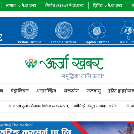
मे.वा.घन्टा
निर्यात :
२३६७९
मे.वा.घन्टा
ट्रिपिङ :
०
मे.वा.घन्टा
ऊर्जा माग :
७३
"समृद्धिका लागि ऊर्जा"
रण
पेट्रोलियम
अन्तर्राष्ट्रिय
जलस्रोत
जलवायु
हरित हाइड्रोज
तल्लाे ठूलाे खाेलाको वित्तीय व्यवस्थापन, १ वर्षभित्रै विद्युत् उत्पादन गरिने
ओएन्डएम का