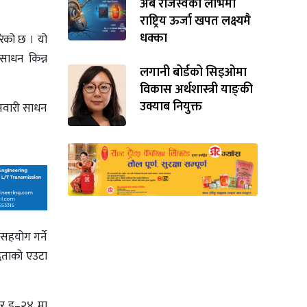
अर्ब राजस्वको लोभमा
राष्ट्रिय ऊर्जा खपत लक्ष्यमै
धक्का
रेको छ । यो
साधन किन्न
लगानी बोर्डको सिइओमा
विकास अर्थशास्त्री याङ्‌की
उक्याब नियुक्त
 सवारी साधन
 सहयोग गर्ने
द्धताको एउटा
बर इ–२४ मा