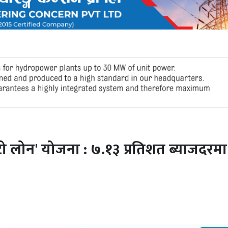
ो लोन' योजना : ७.१३ प्रतिशत ब्याजदरमा