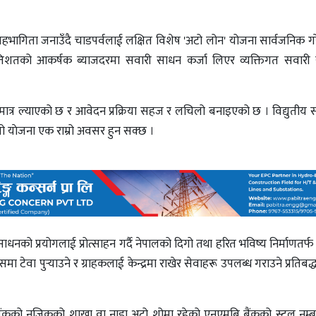
हभागिता जनाउँदै चाडपर्वलाई लक्षित विशेष 'अटो लोन' योजना सार्वजनिक ग
्रतिशतको आकर्षक ब्याजदरमा सवारी साधन कर्जा लिएर व्यक्तिगत सवारी 
त्र ल्याएको छ र आवेदन प्रक्रिया सहज र लचिलो बनाइएको छ । विद्युतीय
यो याेजना एक राम्रो अवसर हुन सक्छ ।
धनको प्रयोगलाई प्रोत्साहन गर्दै नेपालको दिगो तथा हरित भविष्य निर्माणतर्फ
ा टेवा पुऱ्याउने र ग्राहकलाई केन्द्रमा राखेर सेवाहरू उपलब्ध गराउने प्रतिब
ैंकको नजिकको शाखा वा नाडा अटो शोमा रहेको एनएमबि बैंकको स्टल नम्