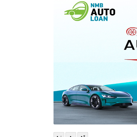
भिडियो
छापा
खोज
प्रोफाइल
ऊर्जा
विशेष
-
+