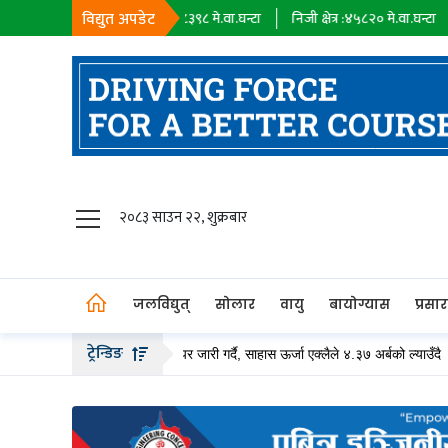
विद्युत अपडेट
सहायक कम्पनी :
१८३९८
मे.वा.घन्टा
निजी क्षेत्र :
४५८२०
मे.वा.घन्टा
आयात :
०
जलविद्युत्
२०८३ साउन २२, शुक्रबार
सोलार
वायु
जलविद्युत्
सोलार
वायु
बायोग्यास
प्रसा
बायोग्यास
ट्रेन्डिङ
 २० अर्ब बढीको हकप्रद सेयर जारी गर्दै, साहास ऊर्जा एक्लैले ४.३७ अर्बको ल्याउँदै
प्रसारण
पेट्रोलियम