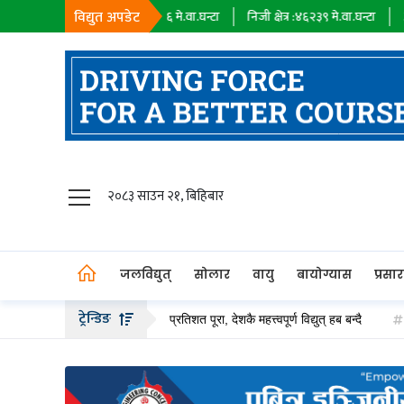
विद्युत अपडेट
सहायक कम्पनी :
१८१९६
मे.वा.घन्टा
निजी क्षेत्र :
४६२३९
मे.वा.घन्टा
आयात :
०
मे.वा
जलविद्युत्
२०८३ साउन २१, बिहिबार
सोलार
वायु
जलविद्युत्
सोलार
वायु
बायोग्यास
प्रसा
बायोग्यास
ट्रेन्डिङ
ी सबस्टेसन निर्माण ९० प्रतिशत पूरा, देशकै महत्त्वपूर्ण विद्युत् हब बन्दै
१६ जलविद्
प्रसारण
पेट्रोलियम