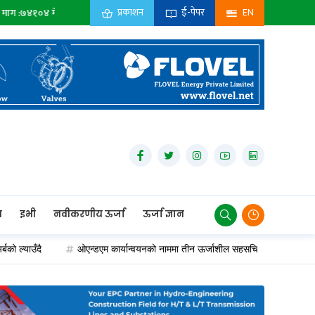
प्रकाशन
ई-पेपर
EN
े.वा.घन्टा
प्राधिकरण :
०
मे.वा.
सहायक कम्पनी :
०
मे.वा.
निजी क्षेत्र :
०
मे.वा.
न
इभी
नवीकरणीय ऊर्जा
ऊर्जा ज्ञान
दै
ओएन्डएम कार्यान्वयनको नाममा तीन ऊर्जाशील सहसचिव एक सातादेखि जिम्मेवारीब