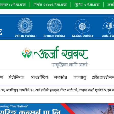
.घन्टा
निर्यात :
२४००६
मे.वा.घन्टा
ट्रिपिङ :
०
मे.वा.घन्टा
ऊर्जा माग :
७४१०४
म
"समृद्धिका लागि ऊर्जा"
रण
पेट्रोलियम
अन्तर्राष्ट्रिय
जलस्रोत
जलवायु
हरित हाइड्रोज
युत् कम्पनीले २० अर्ब बढीको हकप्रद सेयर जारी गर्दै, साहास ऊर्जा एक्लैले ४.३७ अर्बको ल्याउँ