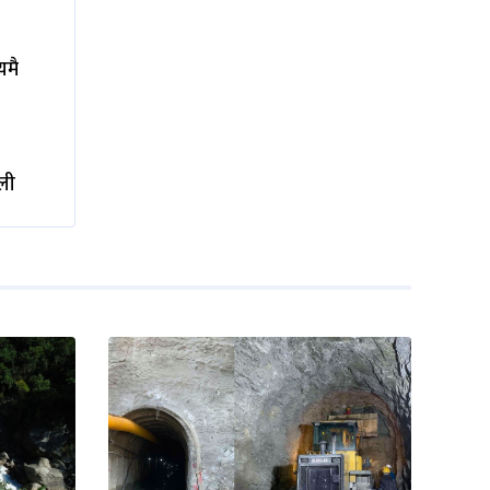
यमै
ली