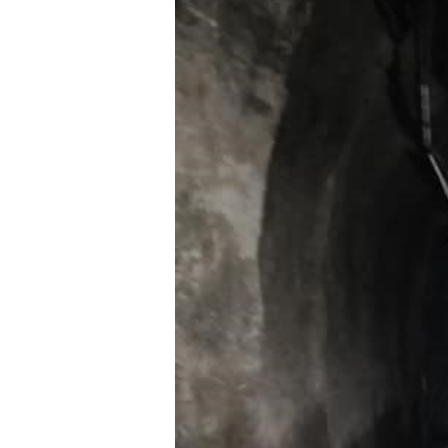
भिडियो
छापा
खोज
प्रोफाइल
ऊर्जा
विशेष