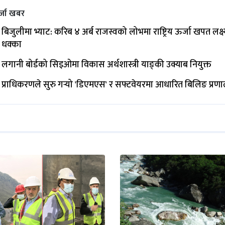
्जा खबर
बिजुलीमा भ्याट: करिब ४ अर्ब राजस्वको लोभमा राष्ट्रिय ऊर्जा खपत लक्ष्
धक्का
लगानी बोर्डको सिइओमा विकास अर्थशास्त्री याङ्‌की उक्याब नियुक्त
प्राधिकरणले सुरु गर्‍यो 'डिएमएस' र सफ्टवेयरमा आधारित बिलिङ प्रणा