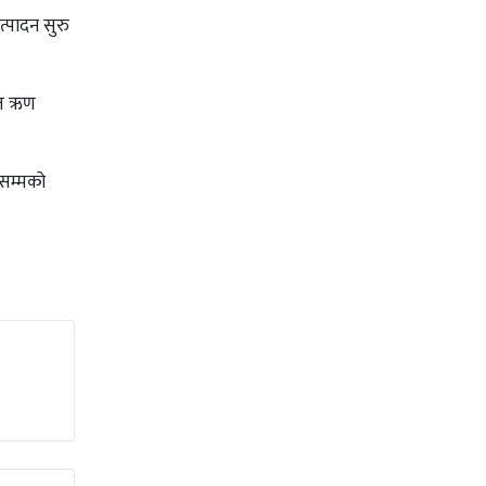
त्पादन सुरु
शत ऋण
नसम्मको