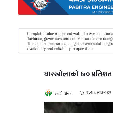
अन्तर्राष्ट्रिय
जलवायु
ऊर्जा
दक्षता
उहिलेकाे
खबर
हरित
हाइड्रोजन
घारखोलाको ७० प्रतिशत 
इभी
सम्पादकीय
२०७८ साउन ३२
ऊर्जा खबर
बैंक
पर्यटन