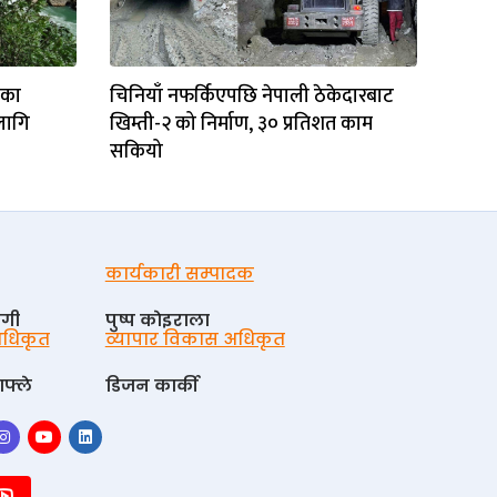
टका
चिनियाँ नफर्किएपछि नेपाली ठेकेदारबाट
लागि
खिम्ती-२ को निर्माण, ३० प्रतिशत काम
सकियो
कार्यकारी सम्पादक
ोगी
पुष्प काेइराला
 अधिकृत
व्यापार विकास अधिकृत
फ्ले
डिजन कार्की