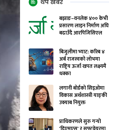
थप खबर
बझाङ–वनलेक ४०० केभी
प्रसारण लाइन निर्माण अघि
बढाउँदै आरपिजिसिएल
बिजुलीमा भ्याट: करिब ४
अर्ब राजस्वको लोभमा
राष्ट्रिय ऊर्जा खपत लक्ष्यमै
धक्का
लगानी बोर्डको सिइओमा
विकास अर्थशास्त्री याङ्‌की
उक्याब नियुक्त
प्राधिकरणले सुरु गर्‍यो
'डिएमएस' र सफ्टवेयरमा