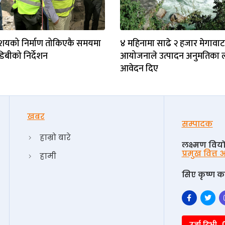
ाशयको निर्माण तोकिएकै समयमा
४ महिनामा साढे २ हजार मेगावा
एडिबीको निर्देशन
आयोजनाले उत्पादन अनुमतिका 
आवेदन दिए
खबर
सम्पादक
हाम्रो बारे
लक्ष्मण विय
प्रमुख वित्त
हामी
सिए कृष्ण का
उर्जा टिभी