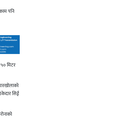
 काम पनि
य ५० मिटर
। घारखोलाको
ठेकेदार सिई
ोरोनाको