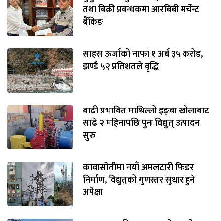
तथा बिक्री प्रबन्धकमा आरबिबी मर्चेन्ट
बैंकिङ
साहस ऊर्जाको नाफा १ अर्ब ३५ करोड,
झण्डै ५२ प्रतिशतले वृद्धि
बाढी प्रभावित माथिल्लो इङ्‌वा खोलाबाट
साढे २ महिनापछि पुनः विद्युत् उत्पादन
सुरु
कावासोतीमा नयाँ अमलटारी फिडर
निर्माण, विद्युत्‌को गुणस्तर सुधार हुने
अपेक्षा