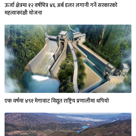
ऊर्जा क्षेत्रमा १२ वर्षभित्र ४६ अर्ब डलर लगानी गर्ने सरकारको
महत्वाकांक्षी योजना
एक वर्षमा ४९१ मेगावाट विद्युत राष्ट्रिय प्रणालीमा थपियाे