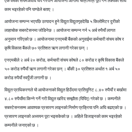
एक
वर्षको
सयमअवधि
थप
गरेपनि
आयोजना
आगामी
चैत्रभित्र
पूरा
गर्ने
लक्ष्यका
साथ
काम
भइरहेको
पनि
पाण्डेले
बताए
।
आयोजना
सम्पन्न
भएपछि
उत्पादन
हुने
विद्युत
विद्युतगृहदेखि
५
किलोमिटर
दुरीको
लाहाचोक
सबस्टेसनमा
जोडिनेछ
।
आयोजना
सम्पन्न
गर्न
५
अर्ब
रुपैयाँ
लागत
अनुमान
गरिएको
छ
।
आयोजनामा
एनएमबी
बैंकको
अगुवाईमा
कर्मचारी
संचय
कोष
र
कृषि
विकास
बैंकले
७०
प्रतिशत
ऋण
लगानी
गरेका
छन्
।
एनएमबीले
२
अर्ब
२०
करोड
,
कर्मचारी
संचय
कोषले
८०
करोड
र
कृषि
विकास
बैंकले
५०
करोड
रुपैैयाँ
ऋण
लगानी
गरेका
छन्
।
बाँकी
३०
प्रतिशत
अर्थात
१
अर्ब
५०
करोड
रुपैयाँ
स्वपुँजी
लगानी
छ
।
विद्युत
प्राधिकरणले
यो
आयोजनाको
विद्युत
हिउँदमा
प्रतियुनिट
८
.
४०
रुपैयाँ
र
बर्खामा
४
.
८०
रुपैयाँमा
किन्ने
गर्ने
गरी
विद्युत
खरिद
सम्झौता
(
पिपिए
)
गरेको
छ
।
कम्पनीले
सबस्टेसनसम्म
आवश्यक
प्रसारण
लाइनको
निर्माण
प्रक्रिया
पनि
अघि
बढाएको
छ
।
प्रसारण
लाइनको
अध्ययन
पूरा
भइसकेको
छ
।
अहिले
डिजाइनको
काम
भइरहेको
कम्पनीले
जनाएको
छ
।