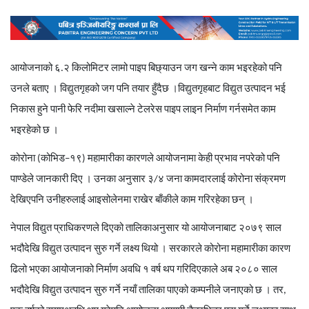
आयोजनाको
६
.
२
किलोमिटर
लामो
पाइप
बिछ्याउन
जग
खन्ने
काम
भइरहेको
पनि
उनले
बताए
।
विद्युतगृहको
जग
पनि
तयार
हुँदैछ
।
विद्युतगृहबाट
विद्युत
उत्पादन
भई
निकास
हुने
पानी
फेरि
नदीमा
खसाल्ने
टेलरेस
पाइप
लाइन
निर्माण
गर्नसमेत
काम
भइरहेको
छ
।
कोरोना
(
कोभिड
–
१९
)
महामारीका
कारणले
आयोजनामा
केही
प्रभाव
नपरेको
पनि
पाण्डेले
जानकारी
दिए
।
उनका
अनुसार
३/
४
जना
कामदारलाई
कोरोना
संक्रमण
देखिएपनि
उनीहरुलाई
आइसोलेनमा
राखेर
बाँकीले
काम
गरिरहेका
छन्
।
नेपाल
विद्युत
प्राधिकरणले
दिएको
तालिकाअनुसार
यो
आयोजनाबाट
२०७९
साल
भदौदेखि
विद्युत
उत्पादन
सुरु
गर्ने
लक्ष्य
थियो
।
सरकारले
कोरोना
महामारीका
कारण
ढिलो
भएका
आयोजनाको
निर्माण
अवधि
१
वर्ष
थप
गरिदिएकाले
अब
२०८०
साल
भदौदेखि
विद्युत
उत्पादन
सुरु
गर्ने
नयाँ
तालिका
पाएको
कम्पनीले
जनाएको
छ
।
तर
,