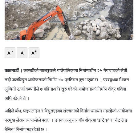
भिडियो
छापा
खोज
प्रोफाइल
-
+
A
A
A
ऊर्जा
विशेष
काठमाडौं
।
कास्कीको
माछापुच्छ्रे
गाउँपालिकामा
निर्माणाधीन
२५
मेगावाटको
सेती
नदी
जलविद्युत
आयोजनाको
निर्माण
४०
प्रतिशत
पूरा
भएको
छ
।
प्रवद्र्धक
भिजन
लुम्बिनी
ऊर्जा
कम्पनीले
७
महिनाअघि
सुरु
गरेको
आयोजनाको
निर्माण
तीव्र
गतिमा
अघि
बढेको
हो
।
अहिले
बाँध
,
पाइप
लाइन
र
विद्युतगृहका
संरचनाको
निर्माण
धमाधम
भइरहेको
आयोजना
प्रमुख
लेखनाथ
पाण्डेले
बताए
।
उनका
अनुसार
बाँध
क्षेत्रमा
‘
इन्टेक
’
र
‘
सेटलिङ
बेसिन
’
निर्माण
भइरहेको
छ
।