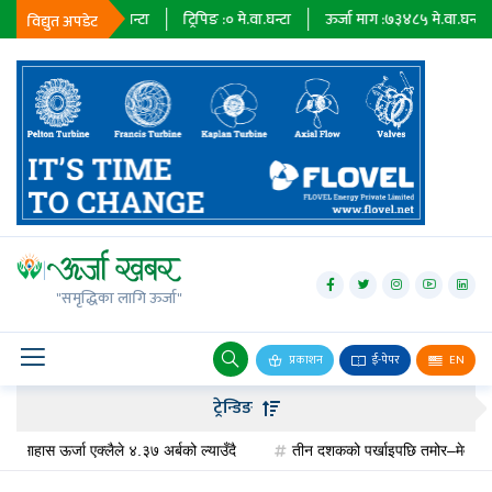
२३६७९
मे.वा.घन्टा
ट्रिपिङ :
०
मे.वा.घन्टा
ऊर्जा माग :
७३४८५
मे.वा.घन्टा
प्रा
विद्युत अपडेट
जलविद्युत्
सोलार
"समृद्धिका लागि ऊर्जा"
वायु
बायोग्यास
प्रकाशन
ई-पेपर
EN
प्रसारण
ट्रेन्डिङ
पेट्रोलियम
ास ऊर्जा एक्लैले ४.३७ अर्बको ल्याउँदै
तीन दशकको पर्खाइपछि तमोर–मेवा जलविद्युत