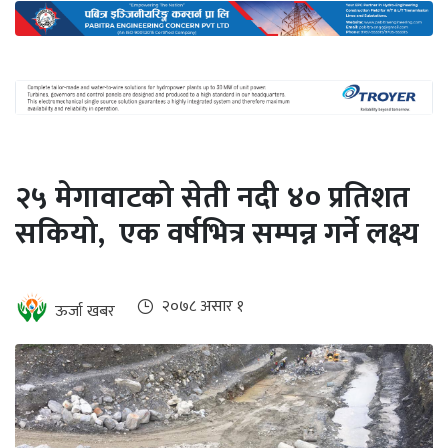
अन्तर्राष्ट्रिय
जलवायु
ऊर्जा
दक्षता
उहिलेकाे
२५ मेगावाटको सेती नदी ४० प्रतिशत
खबर
सकियो, एक वर्षभित्र सम्पन्न गर्ने लक्ष्य
हरित
हाइड्रोजन
इभी
२०७८ असार १
ऊर्जा खबर
सम्पादकीय
बैंक
पर्यटन