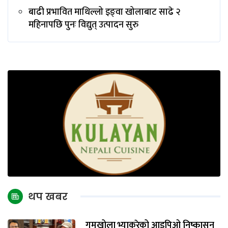
बाढी प्रभावित माथिल्लो इङ्‌वा खोलाबाट साढे २
महिनापछि पुनः विद्युत् उत्पादन सुरु
थप खबर
गुमुखोला भ्याकुरेको आइपिओ निष्कासन