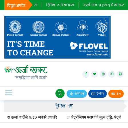
३६७९
मे.वा.घन्टा
ट्रिपिङ :
०
मे.वा.घन्टा
ऊर्जा माग :
७३४८५
मे.वा.घन्टा
प्राध
विद्युत अपडेट
जलविद्युत्
सोलार
"समृद्धिका लागि ऊर्जा"
वायु
बायोग्यास
प्रकाशन
ई-पेपर
EN
प्रसारण
ट्रेन्डिङ
पेट्रोलियम
र्जा एक्लैले ४.३७ अर्बको ल्याउँदै
पेट्रोलियम पदार्थको मूल्य वृद्धि, पेट्रोलमा ३ र डि