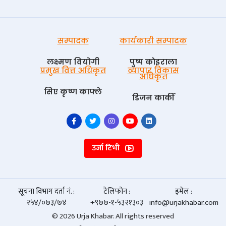
सम्पादक
कार्यकारी सम्पादक
लक्ष्मण वियोगी
पुष्प काेइराला
प्रमुख वित्त अधिकृत
व्यापार विकास
अधिकृत
सिए कृष्ण काफ्ले
डिजन कार्की
उर्जा टिभी
सूचना विभाग दर्ता नं. :
टेलिफोन :
इमेल :
२५४/०७३/७४
+९७७-१-५३२१३०३
info@urjakhabar.com
© 2026 Urja Khabar. All rights reserved