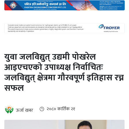
अन्तर्राष्ट्रिय
जलवायु
ऊर्जा
दक्षता
उहिलेकाे
युवा जलविद्युत् उद्यमी पोखरेल
खबर
आइएचएको उपाध्यक्ष निर्वाचितः
हरित
जलविद्युत् क्षेत्रमा गौरवपूर्ण इतिहास रच्न
हाइड्रोजन
सफल
इभी
सम्पादकीय
२०८० कार्तिक २१
ऊर्जा खबर
बैंक
पर्यटन