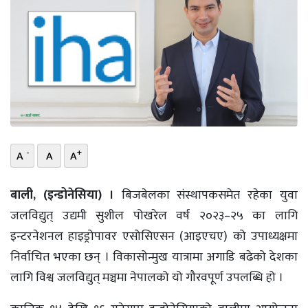
भिडियो
छापा
खोज
प्रोफाइल
ऊर्जा
-
+
A
A
A
विशेष
बाली, (इन्डोनेसिया) ।
बिजबेलका संस्थापकसमेत रहेका युवा
जलविद्युत् उद्यमी सुशील पोखरेल वर्ष २०२३–२५ का लागि
इन्टरनेशनल हाइड्रोपावर एसोसिएसन (आइएचए) को उपाध्यक्षमा
निर्वाचित भएका छन् । विकासोन्मुख यात्रामा अगाडि बढेको देशका
लागि विश्व जलविद्युत् मञ्चमा नेपालको यो गौरवपूर्ण उपलब्धि हो ।