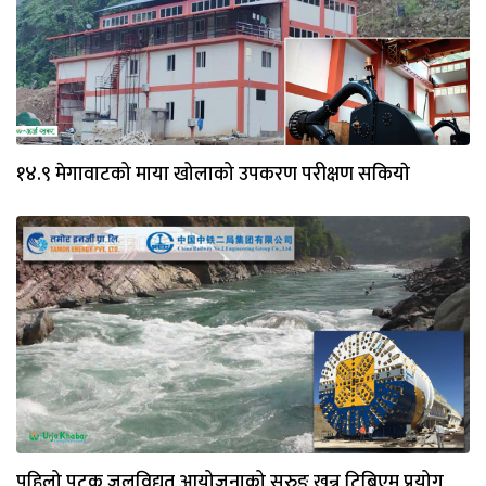
१४.९ मेगावाटको माया खोलाको उपकरण परीक्षण सकियाे
पहिलो पटक जलविद्युत् आयोजनाको सुरुङ खन्न टिबिएम प्रयोग