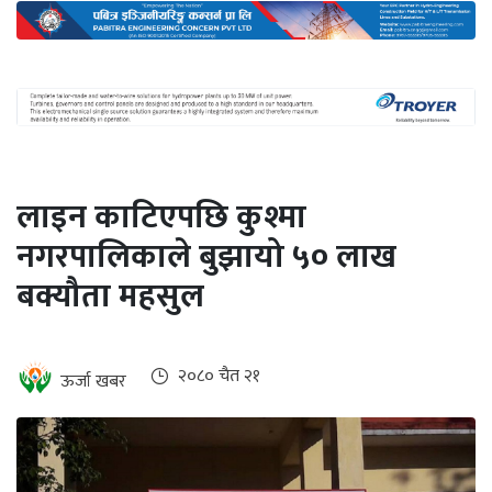
अन्तर्राष्ट्रिय
जलवायु
ऊर्जा
दक्षता
उहिलेकाे
लाइन काटिएपछि कुश्मा
खबर
नगरपालिकाले बुझायो ५० लाख
हरित
बक्यौता महसुल
हाइड्रोजन
इभी
२०८० चैत २१
ऊर्जा खबर
सम्पादकीय
बैंक
पर्यटन