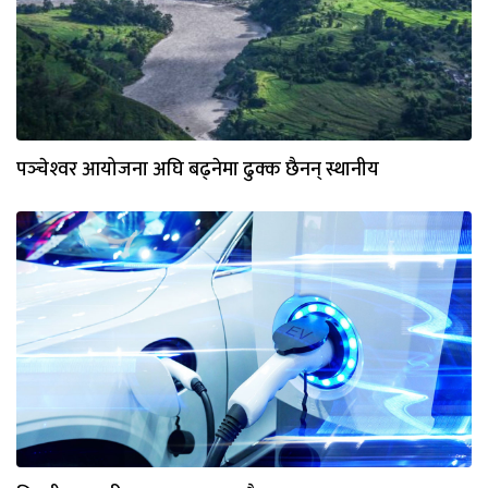
पञ्‍चेश्‍वर आयोजना अघि बढ्नेमा ढुक्क छैनन् स्थानीय