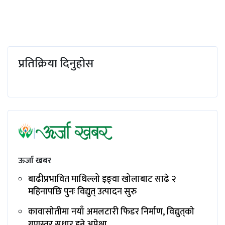
प्रतिक्रिया दिनुहोस
ऊर्जा खबर
बाढीप्रभावित माथिल्लो इङ्‌वा खोलाबाट साढे २
महिनापछि पुनः विद्युत् उत्पादन सुरु
कावासोतीमा नयाँ अमलटारी फिडर निर्माण, विद्युत्‌को
गुणस्तर सुधार हुने अपेक्षा