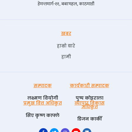
हेमन्तमार्ग-११, बबरमहल, काठमाडौं
खबर
हाम्रो बारे
हामी
सम्पादक
कार्यकारी सम्पादक
लक्ष्मण वियोगी
पुष्प काेइराला
प्रमुख वित्त अधिकृत
व्यापार विकास
अधिकृत
सिए कृष्ण काफ्ले
डिजन कार्की