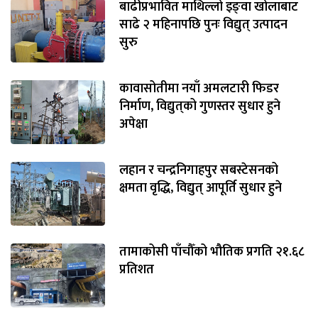
बाढीप्रभावित माथिल्लो इङ्‌वा खोलाबाट
साढे २ महिनापछि पुनः विद्युत् उत्पादन
सुरु
कावासोतीमा नयाँ अमलटारी फिडर
निर्माण, विद्युत्‌को गुणस्तर सुधार हुने
अपेक्षा
लहान र चन्द्रनिगाहपुर सबस्टेसनको
क्षमता वृद्धि, विद्युत् आपूर्ति सुधार हुने
तामाकोसी पाँचौँको भौतिक प्रगति २१.६८
प्रतिशत