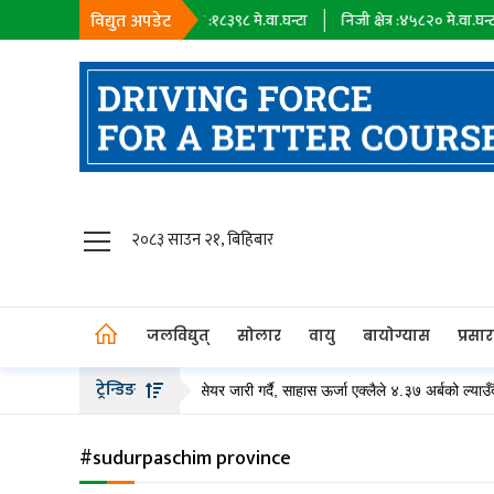
विद्युत अपडेट
े.वा.घन्टा
सहायक कम्पनी :
१८३९८
मे.वा.घन्टा
निजी क्षेत्र :
४५८२०
मे.वा.घन्टा
जलविद्युत्
२०८३ साउन २१, बिहिबार
सोलार
वायु
जलविद्युत्
सोलार
वायु
बायोग्यास
प्रसा
बायोग्यास
ट्रेन्डिङ
कम्पनीले २० अर्ब बढीको हकप्रद सेयर जारी गर्दै, साहास ऊर्जा एक्लैले ४.३७ अर्बको ल्याउँदै
प्रसारण
पेट्रोलियम
#sudurpaschim province