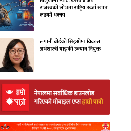
बिजुलीमा भ्याट: करिब ४ अर्ब
राजस्वको लोभमा राष्ट्रिय ऊर्जा खपत
लक्ष्यमै धक्का
लगानी बोर्डको सिइओमा विकास
अर्थशास्त्री याङ्‌की उक्याब नियुक्त