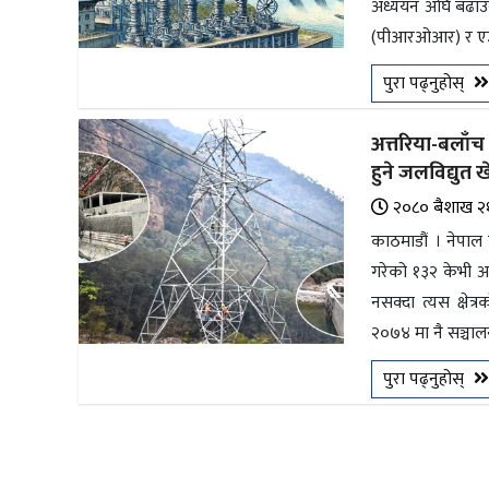
अध्ययन अघि बढाउ
भिडियो
(पीआरओआर) र एउट
छापा
पुरा पढ्नुहोस्
खोज
अत्तरिया-बलाँच 
हुने जलविद्युत 
प्रोफाइल
२०८० ब‌ैशाख २
ऊर्जा
काठमाडौं । नेपाल वि
विशेष
गरेको १३२ केभी अ
नसक्दा त्यस क्षेत
२०७४ मा नै सञ्चाल
पुरा पढ्नुहोस्