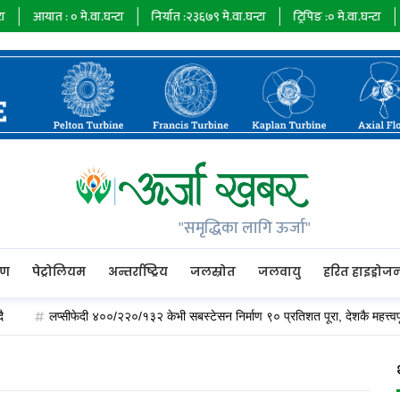
आयात :
०
मे.वा.घन्टा
निर्यात :
२३६७९
मे.वा.घन्टा
ट्रिपिङ :
०
मे.वा.घन्टा
ऊर्ज
"समृद्धिका लागि ऊर्जा"
रण
पेट्रोलियम
अन्तर्राष्ट्रिय
जलस्रोत
जलवायु
हरित हाइड्रोज
लप्सीफेदी ४००/२२०/१३२ केभी सबस्टेसन निर्माण ९० प्रतिशत पूरा, देशकै महत्त्वपूर्ण विद्