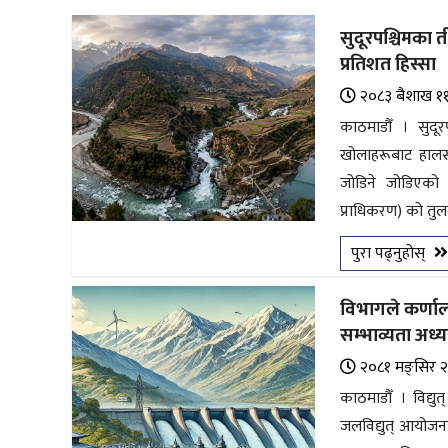
अन्तर्राष्ट्रिय
सुदूरपश्चिमका त
जलवायु
प्रतिशत हिस्सा
ऊर्जा
२०८३ ब‌ैशाख १
दक्षता
काठमाडौँ । सुदूर
खोलाहरूबाट हालसम्
उहिलेकाे
जोडिने जोडिएको छ
खबर
प्राधिकरण) को तुलना
हरित
पुरा पढ्नुहोस्
हाइड्रोजन
इभी
विभागले कर्णाल
सम्भाव्यता अध्य
सम्पादकीय
२०८१ मङ्सिर 
बैंक
काठमाडौँ । विद्यु
जलविद्युत् आयोजना
पर्यटन