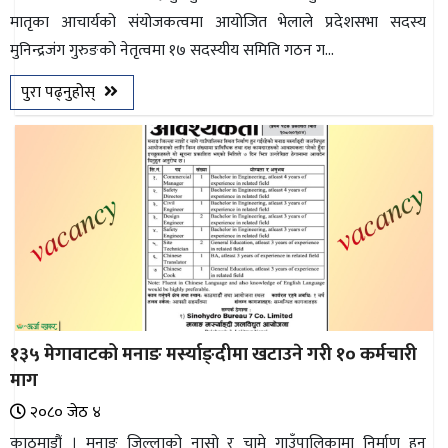
मातृका आचार्यको संयोजकत्वमा आयोजित भेलाले प्रदेशसभा सदस्य
भिडियो
मुनिन्द्रजंग गुरुङको नेतृत्वमा १७ सदस्यीय समिति गठन ग...
छापा
पुरा पढ्नुहोस्
खोज
प्रोफाइल
ऊर्जा
विशेष
१३५ मेगावाटको मनाङ मर्स्याङ्दीमा खटाउने गरी १० कर्मचारी
माग
२०८० जेठ ४
काठमाडौं । मनाङ जिल्लाको नासो र चामे गाउँपालिकामा निर्माण हुन