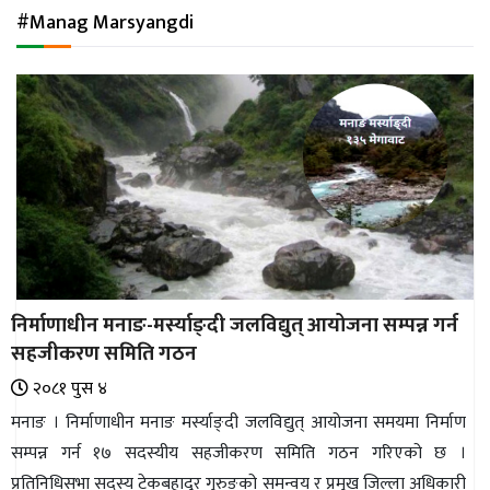
अन्तर्राष्ट्रिय
#Manag Marsyangdi
जलवायु
ऊर्जा
दक्षता
उहिलेकाे
खबर
हरित
हाइड्रोजन
निर्माणाधीन मनाङ-मर्स्याङ्दी जलविद्युत् आयोजना सम्पन्न गर्न
इभी
सहजीकरण समिति गठन
सम्पादकीय
२०८१ पुस ४
मनाङ । निर्माणाधीन मनाङ मर्स्याङ्दी जलविद्युत् आयोजना समयमा निर्माण
बैंक
सम्पन्न गर्न १७ सदस्यीय सहजीकरण समिति गठन गरिएको छ ।
पर्यटन
प्रतिनिधिसभा सदस्य टेकबहादुर गुरुङको समन्वय र प्रमुख जिल्ला अधिकारी