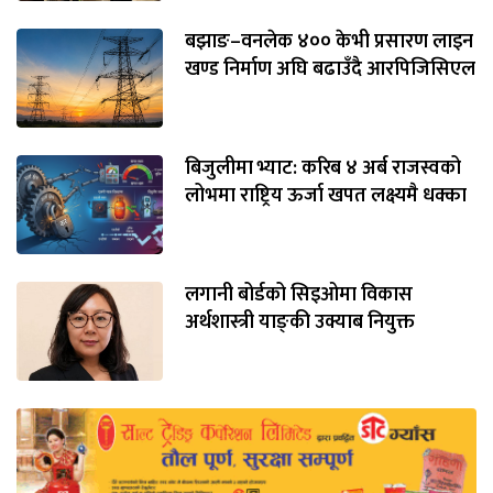
बझाङ–वनलेक ४०० केभी प्रसारण लाइन
खण्ड निर्माण अघि बढाउँदै आरपिजिसिएल
बिजुलीमा भ्याट: करिब ४ अर्ब राजस्वको
लोभमा राष्ट्रिय ऊर्जा खपत लक्ष्यमै धक्का
लगानी बोर्डको सिइओमा विकास
अर्थशास्त्री याङ्‌की उक्याब नियुक्त