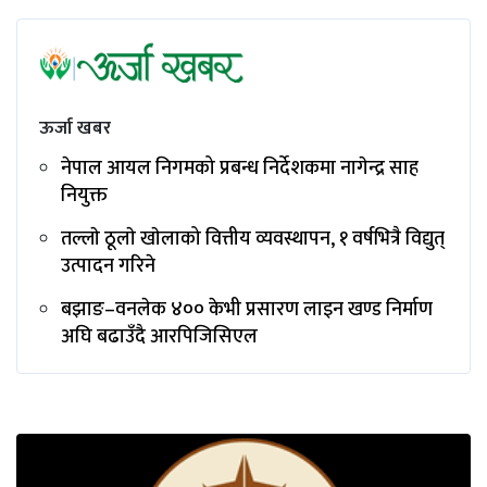
ऊर्जा खबर
नेपाल आयल निगमको प्रबन्ध निर्देशकमा नागेन्द्र साह
नियुक्त
तल्लाे ठूलाे खाेलाको वित्तीय व्यवस्थापन, १ वर्षभित्रै विद्युत्
उत्पादन गरिने
बझाङ–वनलेक ४०० केभी प्रसारण लाइन खण्ड निर्माण
अघि बढाउँदै आरपिजिसिएल