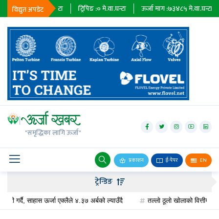
३६७९
मे.वा.घन्टा
ट्रिपिङ :
०
मे.वा.घन्टा
ऊर्जा माग :
७३४८५
मे.वा.घन्टा
प्राधि
विद्युत अपडेट
जलविद्युत्
सोलार
"समृद्धिका लागि ऊर्जा"
वायु
बायोग्यास
प्रकाशन
ई-पेपर
EN
प्रसारण
ट्रेन्डिङ
पेट्रोलियम
ै, साहास ऊर्जा एक्लैले ४.३७ अर्बको ल्याउँदै
तल्लाे ठूलाे खाेलाको वित्तीय व्यवस्थापन,