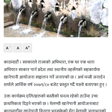
भिडियो
छापा
खोज
प्रोफाइल
-
+
A
A
A
ऊर्जा
विशेष
काठमाडौं । सरकारले राज्यको अभिभारा, एक घर एक धारा
अभियान साकार पार्न प्रदेश तथा स्थानीय तहसँगको सहकार्यमा
खानेपानी आयोजना सञ्चालन गर्ने जनाएको छ । अर्थ मन्त्री जनार्दन
शर्माले आर्थिक वर्ष २०७९/८० बजेट प्रस्तुत गर्दै यस्तो बताएका हुन् ।
उक्त कार्यक्रम दलितहरुको बस्तीको घनत्व रहेको ठाउँमा उच्च
प्राथमिकता दिइने भएको छ । मेलम्ची खानेपानी आयोजनाबाट
काठमाडौंमा खानेपानी वितरण भइसकेको हुँदा मेलम्ची जलाधारको