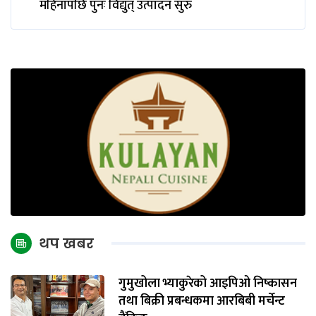
महिनापछि पुनः विद्युत् उत्पादन सुरु
थप खबर
गुमुखोला भ्याकुरेको आइपिओ निष्कासन
तथा बिक्री प्रबन्धकमा आरबिबी मर्चेन्ट