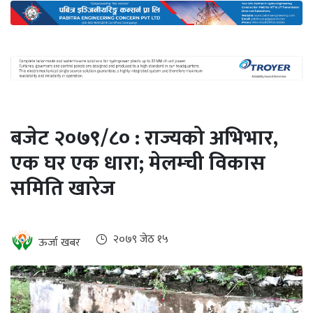
अन्तर्राष्ट्रिय
जलवायु
ऊर्जा
दक्षता
उहिलेकाे
बजेट २०७९/८० : राज्यको अभिभार,
खबर
एक घर एक धारा; मेलम्ची विकास
हरित
समिति खारेज
हाइड्रोजन
इभी
२०७९ जेठ १५
ऊर्जा खबर
सम्पादकीय
बैंक
पर्यटन