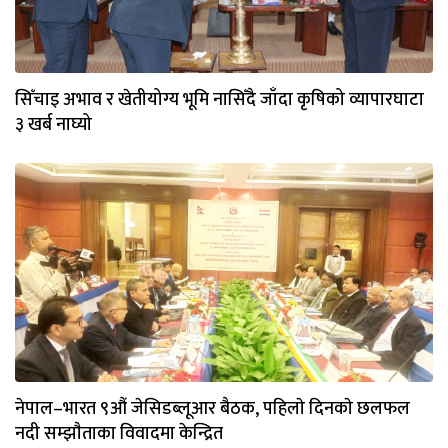
सिँचाइ अभाव र खेतीयोग्य भूमि नासिँदै जाँदा कृषिको व्यापारघाटा
३ खर्ब नाघ्यो
नेपाल–भारत ९औं जेसिडब्लूआर बैठक, पहिलाे दिनकाे छलफल
नदी सम्झाैताका विवादमा केन्द्रित