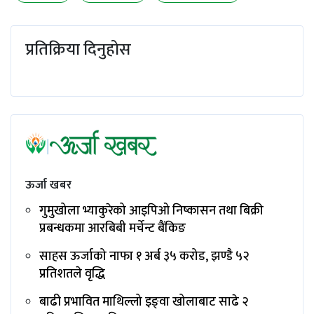
प्रतिक्रिया दिनुहोस
ऊर्जा खबर
गुमुखोला भ्याकुरेको आइपिओ निष्कासन तथा बिक्री
प्रबन्धकमा आरबिबी मर्चेन्ट बैंकिङ
साहस ऊर्जाको नाफा १ अर्ब ३५ करोड, झण्डै ५२
प्रतिशतले वृद्धि
बाढी प्रभावित माथिल्लो इङ्‌वा खोलाबाट साढे २