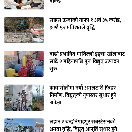
बैंकिङ
साहस ऊर्जाको नाफा १ अर्ब ३५ करोड,
झण्डै ५२ प्रतिशतले वृद्धि
बाढी प्रभावित माथिल्लो इङ्‌वा खोलाबाट
साढे २ महिनापछि पुनः विद्युत् उत्पादन
सुरु
कावासोतीमा नयाँ अमलटारी फिडर
निर्माण, विद्युत्‌को गुणस्तर सुधार हुने
अपेक्षा
लहान र चन्द्रनिगाहपुर सबस्टेसनको
क्षमता वृद्धि, विद्युत् आपूर्ति सुधार हुने