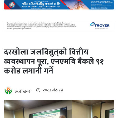
अन्तर्राष्ट्रिय
जलवायु
ऊर्जा
दक्षता
उहिलेकाे
दरखोला जलविद्युत्‌को वित्तीय
खबर
व्यवस्थापन पूरा, एनएमबि बैंकले ९१
हरित
करोड लगानी गर्ने
हाइड्रोजन
इभी
२०८३ जेठ १४
ऊर्जा खबर
सम्पादकीय
बैंक
पर्यटन