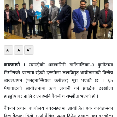
भिडियो
छापा
खोज
प्रोफाइल
-
+
A
A
A
ऊर्जा
विशेष
काठमाडौँ ।
म्याग्दीको धवलागिरी गाउँपालिका–३ कुनौटामा
निर्माणको चरणमा रहेको दरखोला जलविद्युत् आयोजनाको वित्तीय
व्यवस्थापन (फाइनान्सियल क्लोजर) पूरा भएको छ । ६.५
मेगावाटको आयोजनामा ऋण लगानी गर्न प्रवर्द्धक दरखोला
हाइड्रोपावर प्रालि र एनएमबि बैंकबीच सम्झौता भएको हो ।
बैंकको प्रधान कार्यालय बबरमहलमा आयोजित एक कार्यक्रमका
बिच बैंकका दिगो ऊर्जा बैंकिङ प्रमुख दिनेश दुलाल तथा दरखोला