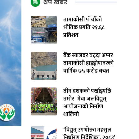
थप खबर
तामाकोसी पाँचौँको
भौतिक प्रगति २१.६८
प्रतिशत
बैंक ब्याजदर घट्दा अप्पर
तामाकोसी हाइड्रोपावरको
वार्षिक ७५ करोड बचत
तीन दशकको पर्खाइपछि
तमोर–मेवा जलविद्युत्
आयोजनाको निर्माण
थालियो
‘विद्युत् उपभोक्ता महसुल
निर्धारण निर्देशिका, २०८३’