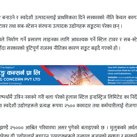
िर्भर बनाउने र स्वदेशी उत्पादनलाई प्राथमिकता दिने सरकारको नीति केवल क
ल टावर तथा सब-स्टेसन संरचना उत्पादक उद्योगहरू सङ्कटमा परेका छन् ।
ाले निर्माण गर्ने प्रसारण लाइनका लागि आवश्यक पर्ने स्टिल टावर र सब-स्टेस
ँदा सरकारको त्रुटिपूर्ण राजस्व नीतिका कारण सङ्कट बढ्दै गएको हो ।
पर्धामै उत्रिन नसक्ने गरी थला परेको हुलास स्टिल इन्डस्ट्रिज लिमिटेड का निर्
ा स्वदेशी उद्योगहरूले प्रत्यक्ष रूपमा २५०० कामदार तथा कर्मचारीलाई रोजगा
मा झण्डै २५००० आश्रित परिवारमा असर पुगेको बताइएको छ । मुलुकको अर्थतन्त्र
ेलिरहेका यी उद्योगलाई बचाउन उत्पादकहरूले तत्काल बजारको स्पष्टता र सरकार