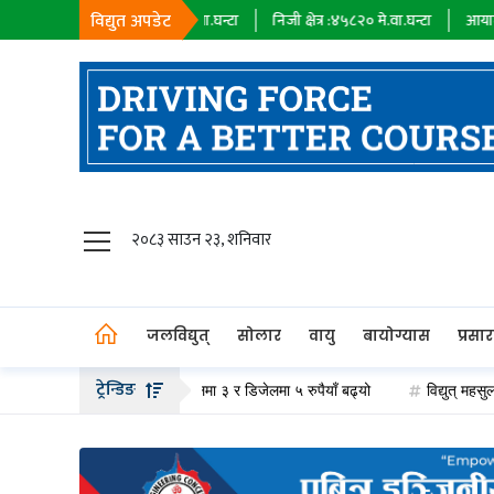
विद्युत अपडेट
म्पनी :
१८३९८
मे.वा.घन्टा
निजी क्षेत्र :
४५८२०
मे.वा.घन्टा
आयात :
०
मे.वा.घन्टा
जलविद्युत्
२०८३ साउन २३, शनिवार
सोलार
वायु
जलविद्युत्
सोलार
वायु
बायोग्यास
प्रसा
बायोग्यास
ट्रेन्डिङ
दार्थको मूल्य वृद्धि, पेट्रोलमा ३ र डिजेलमा ५ रुपैयाँ बढ्यो
विद्युत् महसुल नतिर्ने उ
प्रसारण
पेट्रोलियम