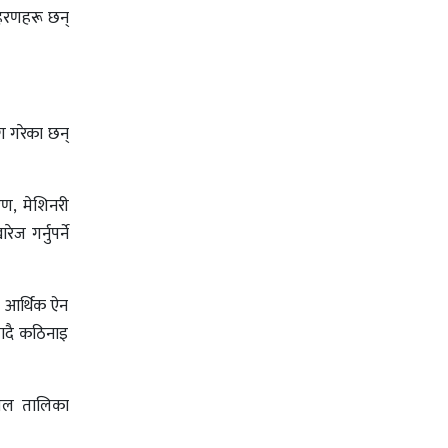
ाहरणहरू छन्
ग गरेका छन्
रण, मेशिनरी
ज गर्नुपर्ने
 । आर्थिक ऐन
यादै कठिनाइ
 तल तालिका