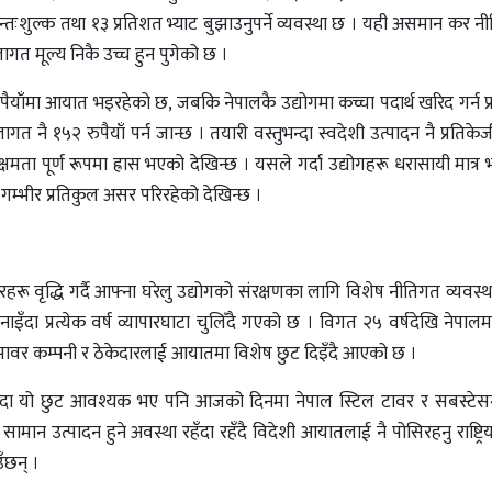
अन्तःशुल्क तथा १३ प्रतिशत भ्याट बुझाउनुपर्ने व्यवस्था छ । यही असमान कर 
ागत मूल्य निकै उच्च हुन पुगेको छ ।
ैयाँमा आयात भइरहेको छ, जबकि नेपालकै उद्योगमा कच्चा पदार्थ खरिद गर्न प
गत नै १५२ रुपैयाँ पर्न जान्छ । तयारी वस्तुभन्दा स्वदेशी उत्पादन नै प्रतिकेज
क्षमता पूर्ण रूपमा ह्रास भएको देखिन्छ । यसले गर्दा उद्योगहरू धरासायी मात्र
त गम्भीर प्रतिकुल असर परिरहेको देखिन्छ ।
 वृद्धि गर्दै आफ्ना घरेलु उद्योगको संरक्षणका लागि विशेष नीतिगत व्यवस्था ग
इँदा प्रत्येक वर्ष व्यापारघाटा चुलिँदै गएको छ । विगत २५ वर्षदेखि नेपालमा
इड्रोपावर कम्पनी र ठेकेदारलाई आयातमा विशेष छुट दिइँदै आएको छ ।
हुँदा यो छुट आवश्यक भए पनि आजको दिनमा नेपाल स्टिल टावर र सबस्टेसन 
मान उत्पादन हुने अवस्था रहँदा रहँदै विदेशी आयातलाई नै पोसिरहनु राष्ट्रिय 
ँछन् ।