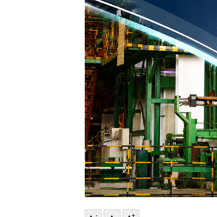
भिडियो
छापा
खोज
प्रोफाइल
ऊर्जा
विशेष
-
+