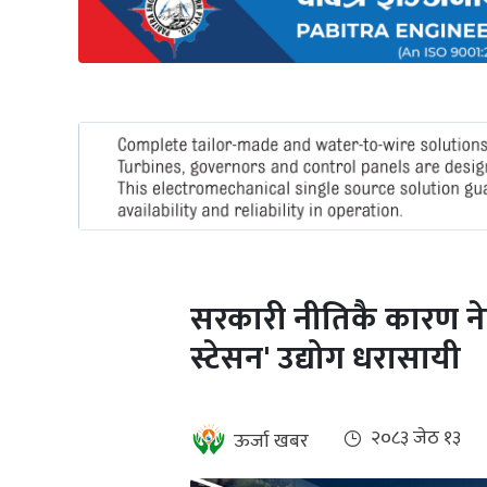
अन्तर्राष्ट्रिय
जलवायु
ऊर्जा
दक्षता
उहिलेकाे
खबर
हरित
हाइड्रोजन
सरकारी नीतिकै कारण नेप
इभी
स्टेसन' उद्योग धरासायी
सम्पादकीय
बैंक
२०८३ जेठ १३
ऊर्जा खबर
पर्यटन