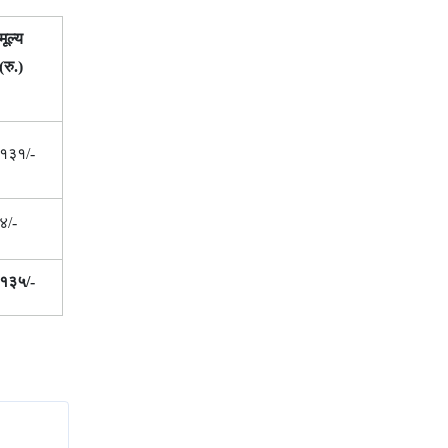
मूल्य
(रु.)
१३१/-
४/-
१३५/-