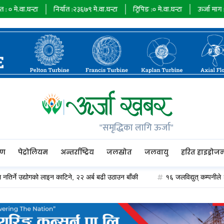
निर्यात :
२३६७९
मे.वा.घन्टा
ट्रिपिङ :
०
मे.वा.घन्टा
ऊर्जा माग :
७३४८५
मे.वा.घन्ट
"समृद्धिका लागि ऊर्जा"
रण
पेट्रोलियम
अन्तर्राष्ट्रिय
जलस्रोत
जलवायु
हरित हाइड्रोज
द्योगको लाइन काटिने, २२ अर्ब बढी उठाउन बाँकी
१६ जलविद्युत् कम्पनीले २० अर्ब बढीको