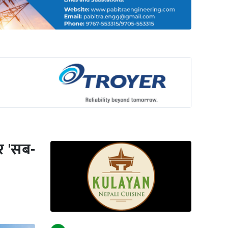
र 'सब-