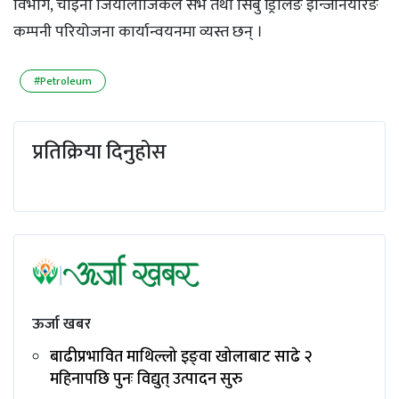
विभाग, चाइना जियोलोजिकल सर्भे तथा सिबु ड्रिलिङ इन्जिनियरिङ
कम्पनी परियोजना कार्यान्वयनमा व्यस्त छन् ।
#Petroleum
प्रतिक्रिया दिनुहोस
ऊर्जा खबर
बाढीप्रभावित माथिल्लो इङ्‌वा खोलाबाट साढे २
महिनापछि पुनः विद्युत् उत्पादन सुरु