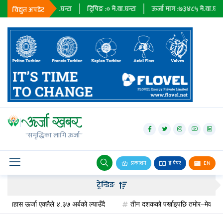
 :
२३६७९
मे.वा.घन्टा
ट्रिपिङ :
०
मे.वा.घन्टा
ऊर्जा माग :
७३४८५
मे.वा.घन्टा
प्
विद्युत अपडेट
जलविद्युत्
सोलार
"समृद्धिका लागि ऊर्जा"
वायु
बायोग्यास
प्रकाशन
ई-पेपर
EN
प्रसारण
ट्रेन्डिङ
पेट्रोलियम
स ऊर्जा एक्लैले ४.३७ अर्बको ल्याउँदै
तीन दशकको पर्खाइपछि तमोर–मेवा जलविद्युत