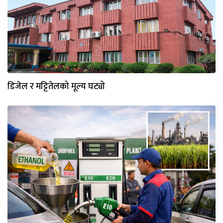
डिजेल र मट्टितेलको मूल्य घट्यो