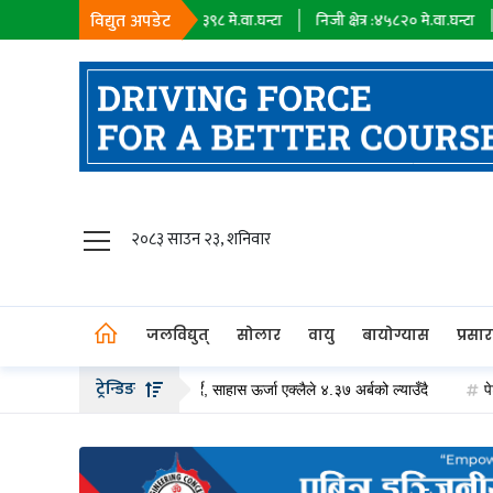
विद्युत अपडेट
सहायक कम्पनी :
१८३९८
मे.वा.घन्टा
निजी क्षेत्र :
४५८२०
मे.वा.घन्टा
आयात :
०
जलविद्युत्
२०८३ साउन २३, शनिवार
सोलार
वायु
जलविद्युत्
सोलार
वायु
बायोग्यास
प्रसा
बायोग्यास
ट्रेन्डिङ
बढीको हकप्रद सेयर जारी गर्दै, साहास ऊर्जा एक्लैले ४.३७ अर्बको ल्याउँदै
पेट्रोलियम 
प्रसारण
पेट्रोलियम