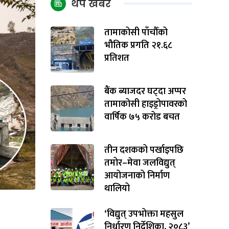
थप खबर
तामाकोसी पाँचौँको
भौतिक प्रगति २१.६८
प्रतिशत
बैंक ब्याजदर घट्दा अप्पर
तामाकोसी हाइड्रोपावरको
वार्षिक ७५ करोड बचत
तीन दशकको पर्खाइपछि
तमोर–मेवा जलविद्युत्
आयोजनाको निर्माण
थालियो
‘विद्युत् उपभोक्ता महसुल
निर्धारण निर्देशिका, २०८३’