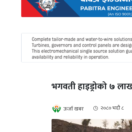
अन्तर्राष्ट्रिय
जलवायु
ऊर्जा
दक्षता
उहिलेकाे
खबर
हरित
हाइड्रोजन
भगवती हाइड्रोको ७ लाख 
इभी
सम्पादकीय
२०८० भदौ ८
ऊर्जा खबर
बैंक
पर्यटन