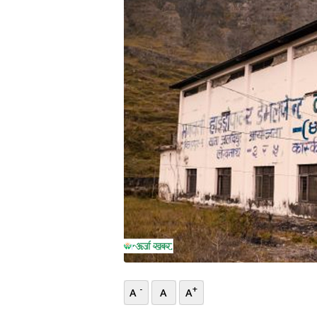
भिडियो
छापा
खोज
प्रोफाइल
ऊर्जा
विशेष
-
+
A
A
A