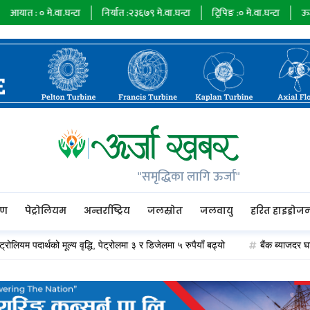
मे.वा.घन्टा
निर्यात :
२३६७९
मे.वा.घन्टा
ट्रिपिङ :
०
मे.वा.घन्टा
ऊर्जा माग :
७३४
"समृद्धिका लागि ऊर्जा"
रण
पेट्रोलियम
अन्तर्राष्ट्रिय
जलस्रोत
जलवायु
हरित हाइड्रोज
पदार्थको मूल्य वृद्धि, पेट्रोलमा ३ र डिजेलमा ५ रुपैयाँ बढ्यो
बैंक ब्याजदर घट्दा अप