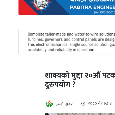
अन्तर्राष्ट्रिय
जलवायु
ऊर्जा
दक्षता
उहिलेकाे
खबर
हरित
हाइड्रोजन
शाक्यको मुद्दा २०औं पटक
इभी
दुरुपयोग ?
सम्पादकीय
बैंक
२०८० ब‌ैशाख ३
ऊर्जा खबर
पर्यटन