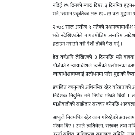
नदिई १५ दिनको म्याद दिएर, ३ दिनभित्र हट्न
भने, ‘समान प्रकृतिका अरू १२–१३ वटा मुद्दामा
२०७८ साल असोज ५ गतेको प्रधानन्यायाधीश
भन्ने नदेखिएकोले मागबमोजिम अन्तरिम आदेश 
हटाउन नपाउने गरी पेशी तोकी पेश गर्नू ।
डेढ वर्षअघि लेखिएको ‘३ दिनपछि’ भन्ने वाक
गाँजेको र न्यायाधीशले त्यसैको प्रलोभनका काम
न्यायाधीशहरूलाई प्रलोभनमा पारेर मुद्दाको फै
प्रचलित कानुनको अधिनभित्र रहेर वरिष्ठताको
निर्देशक नियुक्ति गर्ने निर्णय गरेको थियो
माओवादीको साझेदार सरकार बनेपछि शाक्यलाई ह
आफूले नियमभित्र रहेर काम गरिरहेको अवस्था
गरेका थिए । उनले त्यतिबेला, सरकार तथा मन्त्रिप
ऊर्जा सचिव, प्राधिकरण सञ्चालक समिति, ज