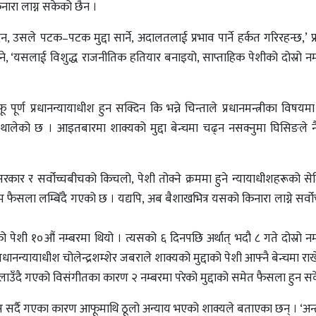
ारा लाग्न सकेको छैन ।
स हुँदैन, उसले पटक–पटक मुद्दा सार्ने, अदालतलाई प्रभाव पार्ने हर्कत गरिरहन्छ,’
भने, ‘यसलाई विशुद्ध राजनीतिक हतियार बनाइयो, साप्ताहिक पेशीको दोस्रो नम
पूर्ण प्रधानन्यायाधीश हुन सक्दिन कि भन्ने चिन्ताले प्रधानमन्त्रीका विषयम
न थालेको छ । आइतबारमा शाक्यको मुद्दा बेन्चमा चढ्न नसक्नुमा घिसिङले न
ार र सर्वोच्चबीचको किचलो, पेशी तोक्ने क्रममा हुने न्यायाधीशहरूको से
फैसला लम्बिँदै गएको छ । यद्यपि, अब बैशाखभित्र यसको किनारा लाग्ने सर्वोच्
 पेशी १०औं नम्बरमा थियो । त्यसको ६ दिनपछि अर्थात् भदौ ८ गते दोस्रो नम
रधानन्यायाधीश चोलेन्द्रशम्शेर जबराले शाक्यको मुद्दाको पेशी आफ्नै बेन्चमा र
ँदै गएको विसंगीतका कारण २ नम्बरमा परेको मुद्दाको समेत फैसला हुन स
स सर्दै गएका कारण आफूमाथि ठूलो अन्याय भएको शाक्यले बताएका छन् । ‘अ