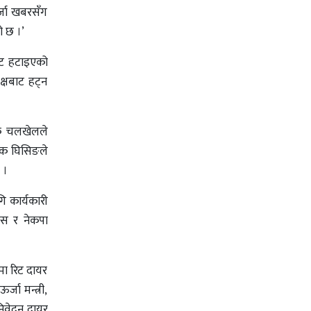
र्जा खबरसँग
ो छ ।’
ाट हटाइएको
क्षबाट हट्न
थिक चलखेलले
ेशक घिसिङले
 ।
ि कार्यकारी
रेस र नेकपा
मा रिट दायर
्जा मन्त्री,
िवेदन दायर