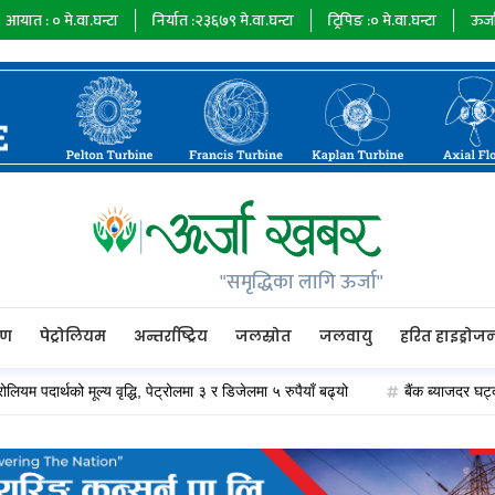
ा.घन्टा
निर्यात :
२३६७९
मे.वा.घन्टा
ट्रिपिङ :
०
मे.वा.घन्टा
ऊर्जा माग :
७३४८५
"समृद्धिका लागि ऊर्जा"
रण
पेट्रोलियम
अन्तर्राष्ट्रिय
जलस्रोत
जलवायु
हरित हाइड्रोज
र्थको मूल्य वृद्धि, पेट्रोलमा ३ र डिजेलमा ५ रुपैयाँ बढ्यो
बैंक ब्याजदर घट्दा अप्पर 