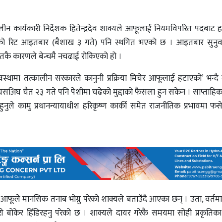
लीन कार्यकारी निर्देशक हितेन्द्रदेव शाक्यले आफूलाई नियमविपरित पदबाट ह
गरेको रिट आइतबार (बैशाख ३ गते) पनि स्थगित भएको छ । आइतबार सुनु
ालतकै कारणले बेन्चमै नचढाई रोकिएको हो ।
्थामा तत्कालीन सरकारले कानुनी प्रक्रिया मिचेर आफूलाई हटाएको’ भन्दै
सअिघ चैत २३ गते पनि पेशीमा चढेको मुद्दाको फैसला हुन सकेन । साप्ताहिक
ुनुले कामु प्रधानन्यायाधीश हरिकृष्ण कार्की समेत राजनीतिक प्रभावमा 
दा आफूले मानसिक तनाब भोग्नु परेको शाक्यले बताउँदै आएका छन् । उता, वर्तमा
 बोकेर हिँडिरहनु परेको छ । शाक्यले दायर गरेकै समयमा सोही प्रकृतिका धे