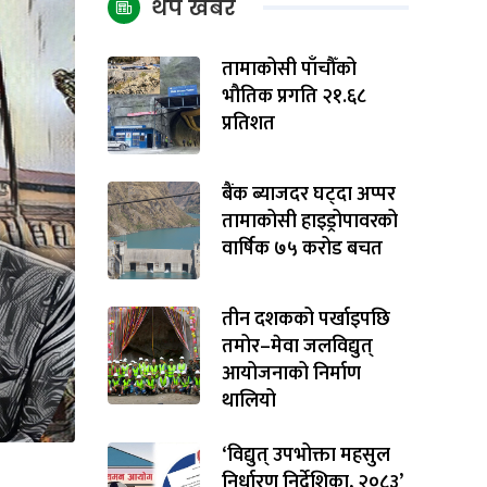
थप खबर
तामाकोसी पाँचौँको
भौतिक प्रगति २१.६८
प्रतिशत
बैंक ब्याजदर घट्दा अप्पर
तामाकोसी हाइड्रोपावरको
वार्षिक ७५ करोड बचत
तीन दशकको पर्खाइपछि
तमोर–मेवा जलविद्युत्
आयोजनाको निर्माण
थालियो
‘विद्युत् उपभोक्ता महसुल
निर्धारण निर्देशिका, २०८३’