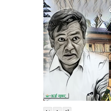
भिडियो
छापा
खोज
प्रोफाइल
ऊर्जा
विशेष
-
+