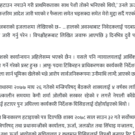
÷हटाउन नपाउने गरी प्राथमिकताका साथ पेशी तोक्ने भनिएको थियो,’ उनले ऊ
 अन्तरिम आदेश जारी भएको र फैसला समेत भइसक्दा समेत मेरो मुद्दा सर्दै गएक
 जबराको इजलाशमा लेखिएको छ– ... हालको अवस्थाबाट निवेदकलाई पदब
जारी गर्नु परेन । विपक्षीहरूबाट लिखित जवाफ आएपछि ३ दिनभित्र दुवै प
्यांशको कार्यान्वयन अहिलेसम्म भएको छैन । यसले पनि न्यायालयलाई आर्
 गर्ने गरेको प्रस्ट हुन्छ । आफू पदमा टिकिरहन प्राधिकरणका कार्यकारी निर्द
सला सार्न भूमिका खेलेको भन्ने आरोप सार्वजनिकरूपमा उनीमाथि लाग्दै आएको छ
 आधारमा २०७७ माघ २६ गतेको मन्त्रिपरिषद् बैठकले शाक्यलाई ४ वर्षका लाग
 । तत्कालीन समयमा केपी शर्मा ओलीको सरकार रहेको र लगत्तै नेपाली काँग्
टाएर पुनः अघिल्ला कार्यकारी निर्देशक घिसिङलाई दोहोर्याइएको थियो ।
मा बिनाकारण हटाइएको पत्र दिएपछि शाक्य २०७८ साल साउन ३२ गते सर्वोच्च
रिषद् तथा प्रधानमन्त्रीको कार्यालय, ऊर्जा, जलस्रोत तथा सिँचाइ मन्त्रालय, ऊर
ल तथा ऊर्जा आयोगको सचिवालय र कुलमान घिसिङलाई विपक्षी बनाएर रिट न