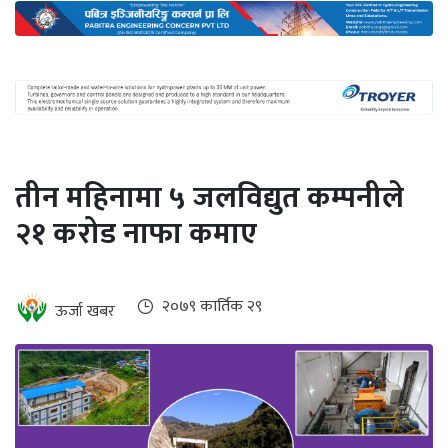
अन्तर्राष्ट्रिय
जलवायु
ऊर्जा
दक्षता
उहिलेकाे
तीन महिनामा ५ जलविद्युत कम्पनीले
खबर
२१ करोड नाफा कमाए
हरित
हाइड्रोजन
इभी
२०७९ कार्तिक २९
ऊर्जा खबर
सम्पादकीय
बैंक
पर्यटन