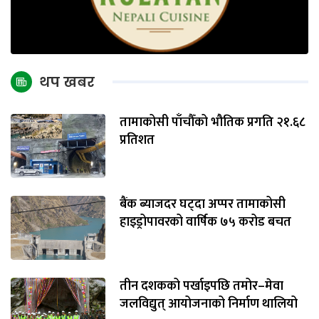
थप खबर
तामाकोसी पाँचौँको भौतिक प्रगति २१.६८
प्रतिशत
बैंक ब्याजदर घट्दा अप्पर तामाकोसी
हाइड्रोपावरको वार्षिक ७५ करोड बचत
तीन दशकको पर्खाइपछि तमोर–मेवा
जलविद्युत् आयोजनाको निर्माण थालियो