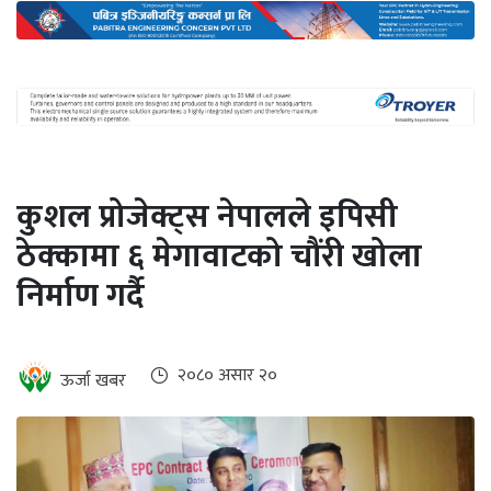
अन्तर्राष्ट्रिय
जलवायु
ऊर्जा
दक्षता
उहिलेकाे
कुशल प्रोजेक्ट्स नेपालले इपिसी
खबर
ठेक्कामा ६ मेगावाटको चौंरी खोला
हरित
निर्माण गर्दै
हाइड्रोजन
इभी
२०८० असार २०
ऊर्जा खबर
सम्पादकीय
बैंक
पर्यटन