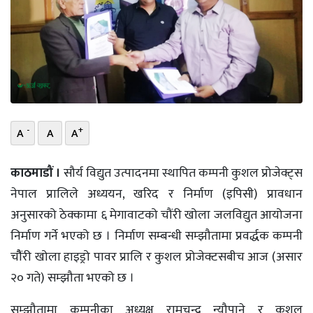
भिडियो
छापा
खोज
प्रोफाइल
-
+
A
A
A
ऊर्जा
विशेष
काठमाडौं ।
सौर्य विद्युत उत्पादनमा स्थापित कम्पनी कुशल प्रोजेक्ट्स
नेपाल प्रालिले अध्ययन, खरिद र निर्माण (इपिसी) प्रावधान
अनुसारको ठेक्कामा ६ मेगावाटको चौंरी खोला जलविद्युत आयोजना
निर्माण गर्ने भएको छ । निर्माण सम्बन्धी सम्झौतामा प्रवर्द्धक कम्पनी
चौैंरी खोला हाइड्रो पावर प्रालि र कुशल प्रोजेक्टसबीच आज (असार
२० गते) सम्झौता भएको छ ।
सम्झौतामा कम्पनीका अध्यक्ष रामचन्द्र न्यौपाने र कुशल