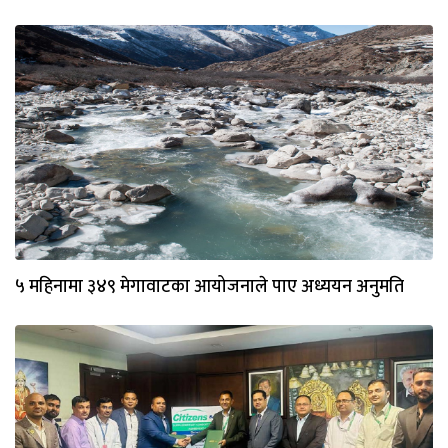
५ महिनामा ३४९ मेगावाटका आयोजनाले पाए अध्ययन अनुमति