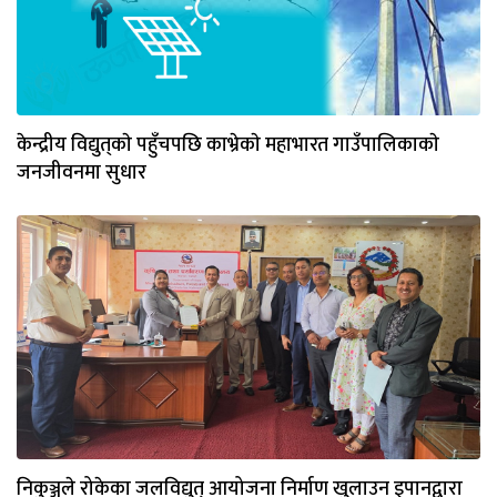
केन्द्रीय विद्युत्‌काे पहुँचपछि काभ्रेकाे महाभारत गाउँपालिकाकाे
जनजीवनमा सुधार
निकुञ्जले रोकेका जलविद्युत् आयोजना निर्माण खुलाउन इपानद्वारा