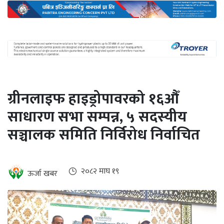
अन्तर्राष्ट्रिय
जलवायु
ऊर्जा
दक्षता
उहिलेकाे
ग्रीनलाइफ हाइड्रोपावरको १६औँ
खबर
साधारण सभा सम्पन्न, ५ सदस्यीय
हरित
सञ्चालक समिति निर्विरोध निर्वाचित
हाइड्रोजन
इभी
२०८२ माघ १९
ऊर्जा खबर
सम्पादकीय
बैंक
पर्यटन