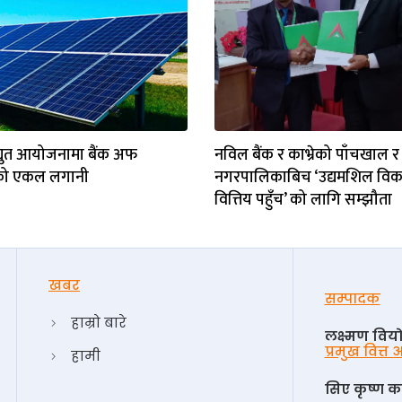
िद्युत आयोजनामा बैंक अफ
नविल बैंक र काभ्रेको पाँचखाल र
को एकल लगानी
नगरपालिकाबिच ‘उद्यमशिल विक
वित्तिय पहुँच’ को लागि सम्झौता
खबर
सम्पादक
हाम्रो बारे
लक्ष्मण विय
प्रमुख वित्त
हामी
सिए कृष्ण का