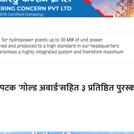
पटक 'गोल्ड अवार्ड'सहित ३ प्रतिष्ठित पुरस