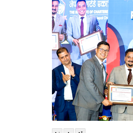
भिडियो
छापा
खोज
प्रोफाइल
ऊर्जा
विशेष
-
+