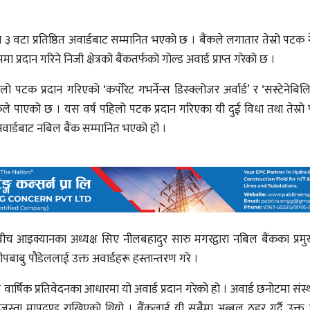
ा ३ वटा प्रतिष्ठित अवार्डबाट सम्मानित भएको छ । बैंकले लगातार तेस्रो पटक ने
मा प्रदान गरिने निजी क्षेत्रको बैंकतर्फको गोल्ड अवार्ड प्राप्त गरेको छ ।
टक प्रदान गरिएको ‘कर्पोरेट गभर्नेन्स डिस्क्लोजर अर्वार्ड’ र ‘सस्टेनेबिलि
बैंकले पाएको छ । यस वर्ष पहिलो पटक प्रदान गरिएका यी दुई विधा तथा तेस्रो 
अवार्डबाट नबिल बैंक सम्मानित भएको हो ।
आइक्यानका अध्यक्ष सिए नीलबहादुर सारु मगरद्वारा नबिल बैंकका प्रमुख
ीपबाबु पौडेललाई उक्त अवार्डहरू हस्तान्तरण गरे ।
ार्षिक प्रतिवेदनका आधारमा यो अवार्ड प्रदान गरेको हो । अवार्ड छनोटमा संस्
जस्ता मापदण्ड राखिएको थियो । बैंकलाई यी सबैमा अब्बल ठहर गर्दै उक्त अव