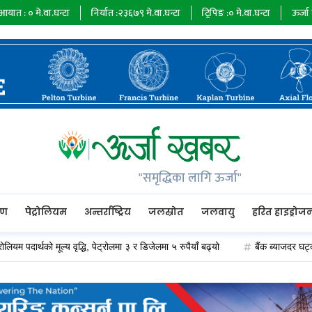
.घन्टा
निर्यात :
२३६७९
मे.वा.घन्टा
ट्रिपिङ :
०
मे.वा.घन्टा
ऊर्जा माग :
७३४८५
म
"समृद्धिका लागि ऊर्जा"
रण
पेट्रोलियम
अन्तर्राष्ट्रिय
जलस्रोत
जलवायु
हरित हाइड्रोज
र्थको मूल्य वृद्धि, पेट्रोलमा ३ र डिजेलमा ५ रुपैयाँ बढ्यो
बैंक ब्याजदर घट्दा अप्पर