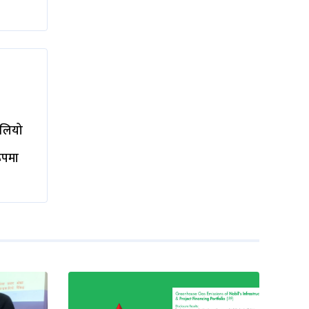
ालियो
रूपमा