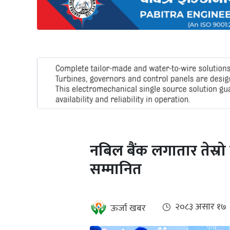
अन्तर्राष्ट्रिय
जलवायु
ऊर्जा
दक्षता
उहिलेकाे
खबर
हरित
हाइड्रोजन
नबिल बैंक लगातार तेस्रो 
इभी
सम्मानित
सम्पादकीय
बैंक
२०८३ असार १७
ऊर्जा खबर
पर्यटन