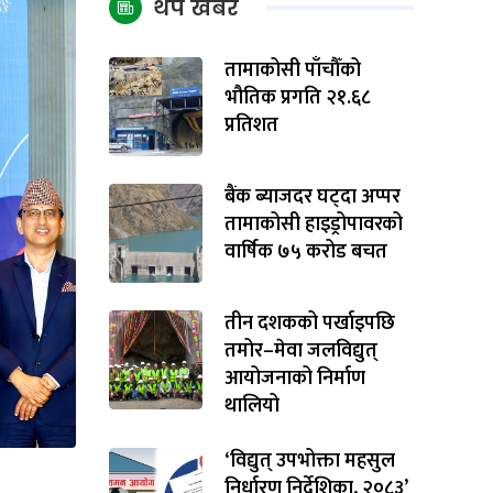
थप खबर
तामाकोसी पाँचौँको
भौतिक प्रगति २१.६८
प्रतिशत
बैंक ब्याजदर घट्दा अप्पर
तामाकोसी हाइड्रोपावरको
वार्षिक ७५ करोड बचत
तीन दशकको पर्खाइपछि
तमोर–मेवा जलविद्युत्
आयोजनाको निर्माण
थालियो
‘विद्युत् उपभोक्ता महसुल
निर्धारण निर्देशिका, २०८३’