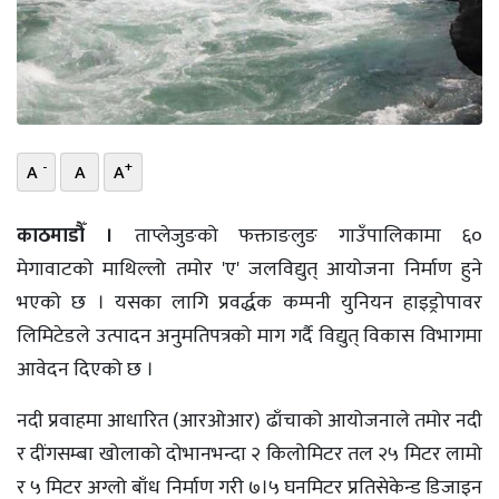
भिडियो
छापा
खोज
-
+
A
A
A
प्रोफाइल
ऊर्जा
काठमाडौँ ।
ताप्लेजुङको फक्ताङलुङ गाउँपालिकामा ६०
विशेष
मेगावाटको माथिल्लो तमोर 'ए' जलविद्युत् आयोजना निर्माण हुने
भएको छ । यसका लागि प्रवर्द्धक कम्पनी युनियन हाइड्रोपावर
लिमिटेडले उत्पादन अनुमतिपत्रको माग गर्दै विद्युत् विकास विभागमा
आवेदन दिएको छ ।
नदी प्रवाहमा आधारित (आरओआर) ढाँचाको आयोजनाले तमोर नदी
र दींगसम्बा खोलाको दोभानभन्दा २ किलोमिटर तल २५ मिटर लामो
र ५ मिटर अग्लो बाँध निर्माण गरी ७।५ घनमिटर प्रतिसेकेन्ड डिजाइन