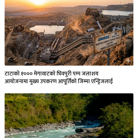
टाटाको १००० मेगावाटको भिवपुरी पम्प जलाशय
आयोजनामा मुख्य उपकरण आपूर्तिको जिम्मा एन्ड्रिजलाई