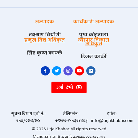
सम्पादक
कार्यकारी सम्पादक
लक्ष्मण वियोगी
पुष्प काेइराला
प्रमुख वित्त अधिकृत
व्यापार विकास
अधिकृत
सिए कृष्ण काफ्ले
डिजन कार्की
उर्जा टिभी
सूचना विभाग दर्ता नं. :
टेलिफोन :
इमेल :
२५४/०७३/७४
+९७७-१-५३२१३०३
info@urjakhabar.com
© 2026 Urja Khabar. All rights reserved
विज्ञापनको लागि सम्पर्क +९७७-१-५३२१३०३