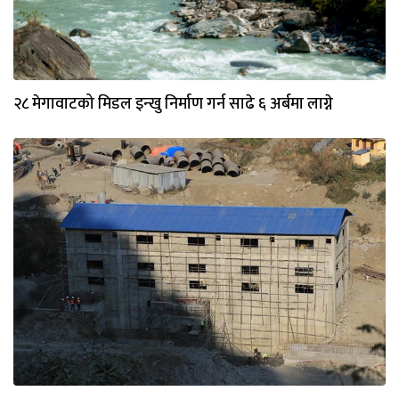
२८ मेगावाटको मिडल इन्खु निर्माण गर्न साढे ६ अर्बमा लाग्ने