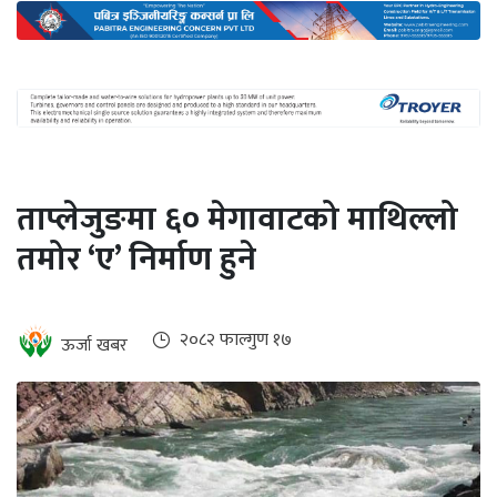
अन्तर्राष्ट्रिय
जलवायु
ऊर्जा
दक्षता
उहिलेकाे
ताप्लेजुङमा ६० मेगावाटको माथिल्लो
खबर
तमोर ‘ए’ निर्माण हुने
हरित
हाइड्रोजन
इभी
२०८२ फाल्गुण १७
ऊर्जा खबर
सम्पादकीय
बैंक
पर्यटन