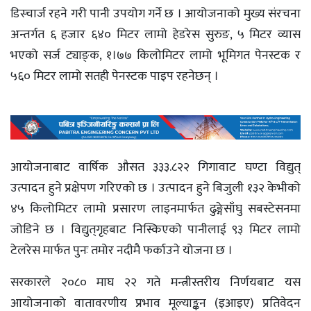
डिस्चार्ज रहने गरी पानी उपयोग गर्ने छ । आयोजनाको मुख्य संरचना
अन्तर्गत ६ हजार ६४० मिटर लामो हेडरेस सुरुङ, ५ मिटर व्यास
भएको सर्ज ट्याङ्‌क, १।७७ किलोमिटर लामो भूमिगत पेनस्टक र
५६० मिटर लामो सतही पेनस्टक पाइप रहनेछन् ।
आयोजनाबाट वार्षिक औसत ३३३.८२२ गिगावाट घण्टा विद्युत्
उत्पादन हुने प्रक्षेपण गरिएको छ । उत्पादन हुने बिजुली १३२ केभीको
४५ किलोमिटर लामो प्रसारण लाइनमार्फत ढुङ्गेसाँघु सबस्टेसनमा
जोडिने छ । विद्युत्‌गृहबाट निस्किएको पानीलाई ९३ मिटर लामो
टेलरेस मार्फत पुनः तमोर नदीमै फर्काउने योजना छ ।
सरकारले २०८० माघ २२ गते मन्त्रीस्तरीय निर्णयबाट यस
आयोजनाको वातावरणीय प्रभाव मूल्याङ्कन (इआइए) प्रतिवेदन