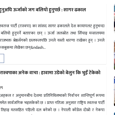
ुनुअघि ऊर्जाको जग बलियो हुनुपर्छ : सागर ढकाल
िय स्वतन्त्र पार्टी (रास्वपा) का सांसद सागर ढकालले देश कायापलट हुनुभन्दा
लियो हुनुपर्ने बताएका छन् । ऊर्जा जलस्रोत तथा सिँचाइ मन्त्रालयमा
 विराजभक्त श्रेष्ठसँगको छलफलपछि उनले यस्तो धारणा राखेका हुन् । उनले
ेसबुकमा लेखेका छन्&ndash...
रास्वपाका अनेक वाचा : हावामा उडेको बेलुन कि भुइँ टेकेको
२९
अड्कल र अनुमानबीच देशमा प्रतिनिधिसभाको निर्वाचन शान्तिपूर्ण रूपमा
ेत सार्वजनिक भइसकेको छ । प्राप्त नतिजा अनुसार राष्ट्रिय स्वतन्त्र पार्टी
ुई तिहाइ मतसहित पहिलो दल बनेको छ । नेपाली काँग्रेस दोस्रो र नेकपा