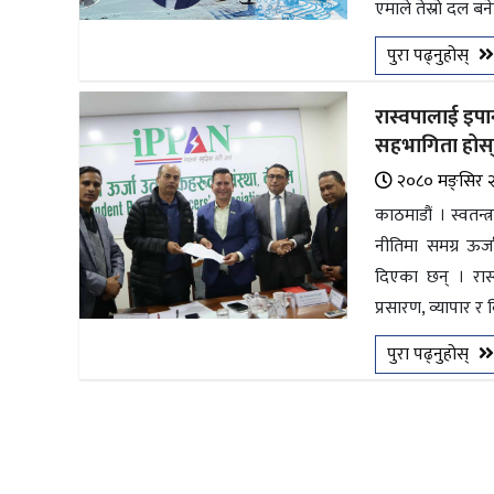
एमाले तेस्रो दल बन
भिडियो
पुरा पढ्नुहोस्
छापा
रास्वपालाई इपा
खोज
सहभागिता होस
प्रोफाइल
२०८० मङ्सिर 
काठमाडौं । स्वतन्त्र
ऊर्जा
नीतिमा समग्र ऊर्
विशेष
दिएका छन् । रास्
प्रसारण, व्यापार र 
पुरा पढ्नुहोस्