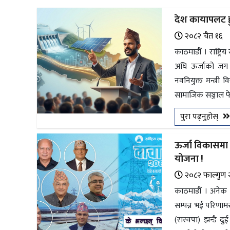
अन्तर्राष्ट्रिय
देश कायापलट ह
जलवायु
२०८२ चैत १६
ऊर्जा
काठमाडौँ । राष्ट्र
दक्षता
अघि ऊर्जाको जग ब
नवनियुक्त मन्त्री
उहिलेकाे
सामाजिक सञ्जाल फ
खबर
पुरा पढ्नुहोस्
हरित
हाइड्रोजन
ऊर्जा विकासमा 
इभी
योजना !
२०८२ फाल्गुण 
सम्पादकीय
काठमाडौँ । अनेक 
बैंक
सम्पन्न भई परिणामसम
(रास्वपा) झन्डै द
पर्यटन