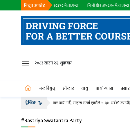
विद्युत अपडेट
वा.घन्टा
सहायक कम्पनी :
१८३९८
मे.वा.घन्टा
निजी क्षेत्र :
४५८२०
मे.वा.घन्टा
जलविद्युत्
२०८३ साउन २२, शुक्रबार
सोलार
वायु
जलविद्युत्
सोलार
वायु
बायोग्यास
प्रसा
बायोग्यास
ट्रेन्डिङ
म्पनीले २० अर्ब बढीको हकप्रद सेयर जारी गर्दै, साहास ऊर्जा एक्लैले ४.३७ अर्बको ल्याउँदै
प्रसारण
पेट्रोलियम
#Rastriya Swatantra Party