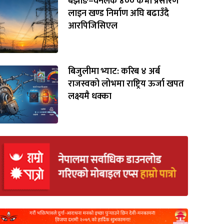
बझाङ–वनलेक ४०० केभी प्रसारण
लाइन खण्ड निर्माण अघि बढाउँदै
आरपिजिसिएल
बिजुलीमा भ्याट: करिब ४ अर्ब
राजस्वको लोभमा राष्ट्रिय ऊर्जा खपत
लक्ष्यमै धक्का