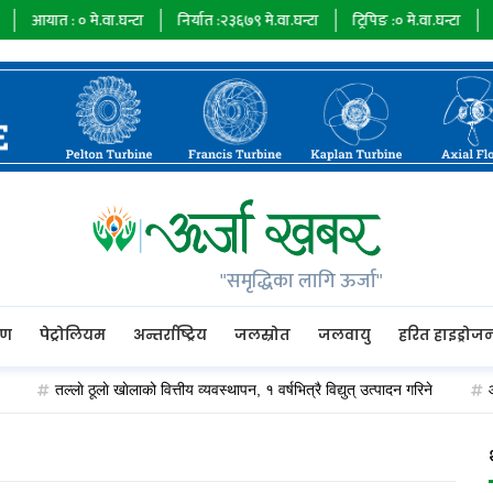
आयात :
०
मे.वा.घन्टा
निर्यात :
२३६७९
मे.वा.घन्टा
ट्रिपिङ :
०
मे.वा.घन्टा
ऊर्जा 
"समृद्धिका लागि ऊर्जा"
रण
पेट्रोलियम
अन्तर्राष्ट्रिय
जलस्रोत
जलवायु
हरित हाइड्रोज
तल्लाे ठूलाे खाेलाको वित्तीय व्यवस्थापन, १ वर्षभित्रै विद्युत् उत्पादन गरिने
ओएन्