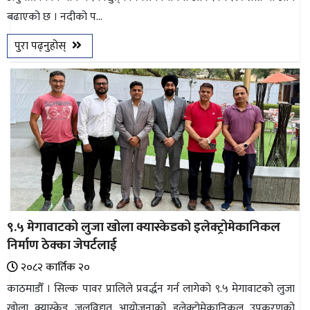
बढाएको छ । नदीको प...
भिडियो
पुरा पढ्नुहोस्
छापा
खोज
प्रोफाइल
ऊर्जा
विशेष
९.५ मेगावाटको लुजा खोला क्यास्केडको इलेक्ट्रोमेकानिकल
निर्माण ठेक्का जेपर्टलाई
२०८२ कार्तिक २०
काठमाडौँ । सिल्क पावर प्रालिले प्रवर्द्धन गर्न लागेको ९.५ मेगावाटको लुजा
खोला क्यास्केड जलविद्युत् आयोजनाको इलेक्ट्रोमेकानिकल उपकरणको