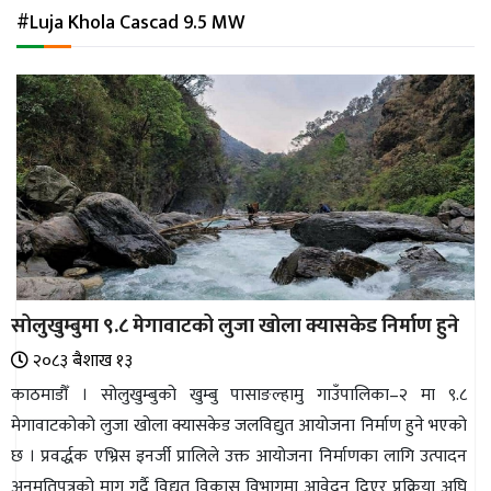
अन्तर्राष्ट्रिय
#Luja Khola Cascad 9.5 MW
जलवायु
ऊर्जा
दक्षता
उहिलेकाे
खबर
हरित
हाइड्रोजन
सोलुखुम्बुमा ९‍.८ मेगावाटको लुजा खोला क्यासकेड निर्माण हुने
इभी
२०८३ ब‌ैशाख १३
सम्पादकीय
काठमाडौँ । सोलुखुम्बुको खुम्बु पासाङल्हामु गाउँपालिका–२ मा ९.८
मेगावाटकोको लुजा खोला क्यासकेड जलविद्युत आयोजना निर्माण हुने भएको
बैंक
छ । प्रवर्द्धक एभ्रिस इनर्जी प्रालिले उक्त आयोजना निर्माणका लागि उत्पादन
पर्यटन
अनुमतिपत्रको माग गर्दै विद्युत् विकास विभागमा आवेदन दिएर प्रक्रिया अघि