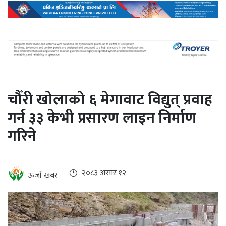
अन्तर्राष्ट्रिय
जलवायु
ऊर्जा
दक्षता
उहिलेकाे
चौँरी खोलाको ६ मेगावाट विद्युत् प्रवाह
खबर
गर्न ३३ केभी प्रसारण लाइन निर्माण
हरित
गरिने
हाइड्रोजन
इभी
२०८३ असार १२
ऊर्जा खबर
सम्पादकीय
बैंक
पर्यटन