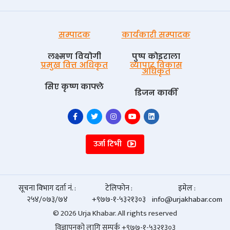
सम्पादक
कार्यकारी सम्पादक
लक्ष्मण वियोगी
पुष्प काेइराला
प्रमुख वित्त अधिकृत
व्यापार विकास
अधिकृत
सिए कृष्ण काफ्ले
डिजन कार्की
उर्जा टिभी
सूचना विभाग दर्ता नं. :
टेलिफोन :
इमेल :
२५४/०७३/७४
+९७७-१-५३२१३०३
info@urjakhabar.com
© 2026 Urja Khabar. All rights reserved
विज्ञापनको लागि सम्पर्क +९७७-१-५३२१३०३