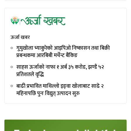
ऊर्जा खबर
गुमुखोला भ्याकुरेको आइपिओ निष्कासन तथा बिक्री
प्रबन्धकमा आरबिबी मर्चेन्ट बैंकिङ
साहस ऊर्जाको नाफा १ अर्ब ३५ करोड, झण्डै ५२
प्रतिशतले वृद्धि
बाढी प्रभावित माथिल्लो इङ्‌वा खोलाबाट साढे २
महिनापछि पुनः विद्युत् उत्पादन सुरु