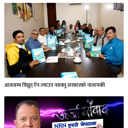
आजसम्म विद्युत् ऐन ल्याउन नसक्नु सरकारको नालायकी