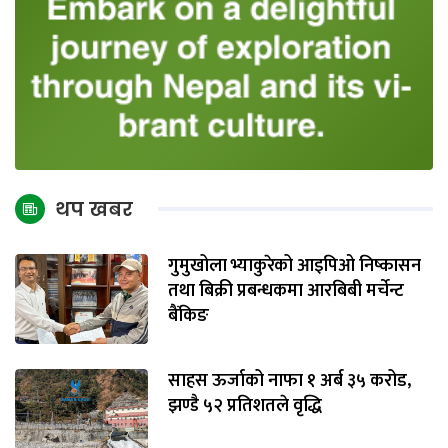
थप खबर
गुमुखोला भ्याकुरेको आइपिओ निष्कासन
तथा बिक्री प्रबन्धकमा आरबिबी मर्चेन्ट
बैंकिङ
साहस ऊर्जाको नाफा १ अर्ब ३५ करोड,
झण्डै ५२ प्रतिशतले वृद्धि