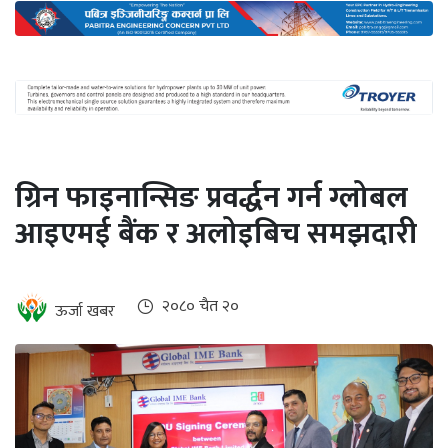
अन्तर्राष्ट्रिय
जलवायु
ऊर्जा
दक्षता
उहिलेकाे
ग्रिन फाइनान्सिङ प्रवर्द्धन गर्न ग्लोबल
खबर
आइएमई बैंक र अलोइबिच समझदारी
हरित
हाइड्रोजन
इभी
२०८० चैत २०
ऊर्जा खबर
सम्पादकीय
बैंक
पर्यटन