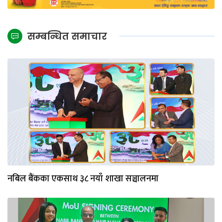
सम्बन्धित समाचार
नबिल बैंकका एकसाथ ३८ नयाँ शाखा सञ्चालनमा