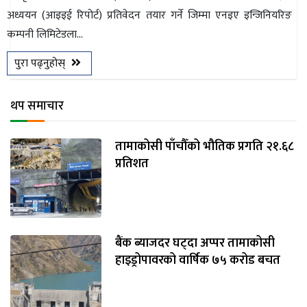
अध्ययन (आइइई रिपोर्ट) प्रतिवेदन तयार गर्ने जिम्मा एनइए इन्जिनियरिङ
भिडियो
कम्पनी लिमिटेडला...
छापा
पुरा पढ्नुहोस्
खोज
थप समाचार
प्रोफाइल
ऊर्जा
तामाकोसी पाँचौँको भौतिक प्रगति २१.६८
विशेष
प्रतिशत
बैंक ब्याजदर घट्दा अप्पर तामाकोसी
हाइड्रोपावरको वार्षिक ७५ करोड बचत