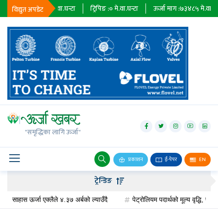
निर्यात :
२३६७९
मे.वा.घन्टा
ट्रिपिङ :
०
मे.वा.घन्टा
ऊर्जा माग :
७३४८५
मे.वा.घन्टा
विद्युत अपडेट
जलविद्युत्
सोलार
"समृद्धिका लागि ऊर्जा"
वायु
बायोग्यास
प्रकाशन
ई-पेपर
EN
प्रसारण
ट्रेन्डिङ
पेट्रोलियम
, साहास ऊर्जा एक्लैले ४.३७ अर्बको ल्याउँदै
पेट्रोलियम पदार्थको मूल्य वृद्धि, पेट्रो