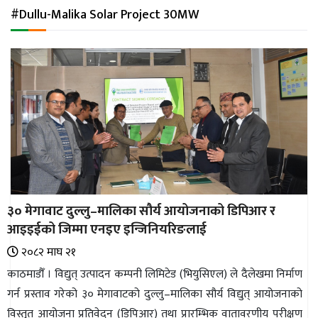
अन्तर्राष्ट्रिय
#Dullu-Malika Solar Project 30MW
जलवायु
ऊर्जा
दक्षता
उहिलेकाे
खबर
हरित
हाइड्रोजन
३० मेगावाट दुल्लु–मालिका सौर्य आयोजनाको डिपिआर र
इभी
आइइईको जिम्मा एनइए इन्जिनियरिङलाई
सम्पादकीय
२०८२ माघ २१
काठमाडौँ । विद्युत् उत्पादन कम्पनी लिमिटेड (भियुसिएल) ले दैलेखमा निर्माण
बैंक
गर्न प्रस्ताव गरेको ३० मेगावाटको दुल्लु–मालिका सौर्य विद्युत् आयोजनाको
पर्यटन
विस्तृत आयोजना प्रतिवेदन (डिपिआर) तथा प्रारम्भिक वातावरणीय परीक्षण