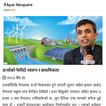
अन्तर्राष्ट्रिय
#Apar Neupane
जलवायु
ऊर्जा
दक्षता
उहिलेकाे
खबर
हरित
हाइड्रोजन
ऊर्जाको फेरिँदो स्वरूप र प्राथमिकता
इभी
२०८३ जेठ ३१
सम्पादकीय
दशकौँदेखि नेपालमा ऊर्जा विकासमा हुने लगानी मूलतः जडित क्षमता अर्थात्
मेगावाट थप्नुमा मात्र केन्द्रित देखियो । हाल विद्युत्को उत्पादन जडित क्षमता ४
बैंक
हजार २ सय मेगावाट नाघिसकेको छ, जुन दैनिक उच्च मागको करिब दुई
पर्यटन
गुणा हो । हजारौँ मेगावाटका आयोजना निर्माणाधीन छन् । राष्ट्रको वर्तमान