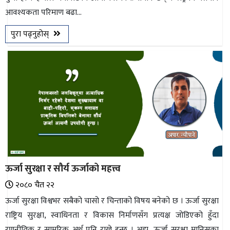
आवश्यकता परिमाण बढा...
भिडियो
पुरा पढ्नुहोस्
छापा
खोज
प्रोफाइल
ऊर्जा
विशेष
ऊर्जा सुरक्षा र सौर्य ऊर्जाको महत्त्व
२०८० चैत २२
ऊर्जा सुरक्षा विश्वभर सबैको चासो र चिन्ताको विषय बनेको छ । ऊर्जा सुरक्षा
राष्ट्रिय सुरक्षा, स्वाधिनता र विकास निर्माणसँग प्रत्यक्ष जोडिएको हुँदा
रणनीतिक र सामरिक अर्थ पनि राख्ने हुन्छ । अझ, ऊर्जा सुरक्षा मानिसका