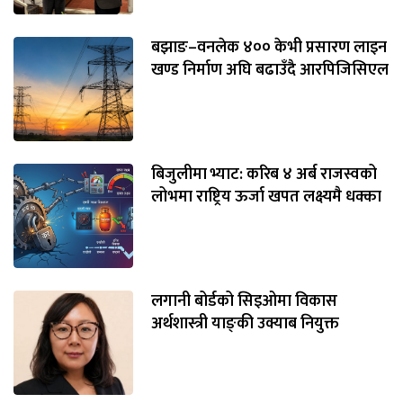
बझाङ–वनलेक ४०० केभी प्रसारण लाइन
खण्ड निर्माण अघि बढाउँदै आरपिजिसिएल
बिजुलीमा भ्याट: करिब ४ अर्ब राजस्वको
लोभमा राष्ट्रिय ऊर्जा खपत लक्ष्यमै धक्का
लगानी बोर्डको सिइओमा विकास
अर्थशास्त्री याङ्‌की उक्याब नियुक्त