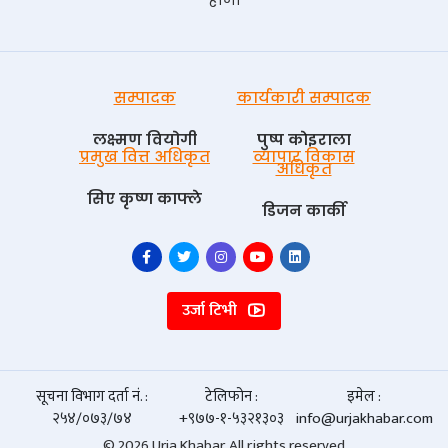
सम्पादक
कार्यकारी सम्पादक
लक्ष्मण वियोगी
पुष्प काेइराला
प्रमुख वित्त अधिकृत
व्यापार विकास
अधिकृत
सिए कृष्ण काफ्ले
डिजन कार्की
उर्जा टिभी
सूचना विभाग दर्ता नं. :
टेलिफोन :
इमेल :
२५४/०७३/७४
+९७७-१-५३२१३०३
info@urjakhabar.com
© 2026 Urja Khabar. All rights reserved