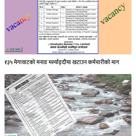
१३५ मेगावाटको मनाङ मर्स्याङ्दीमा खटाउन कर्मचारीको माग