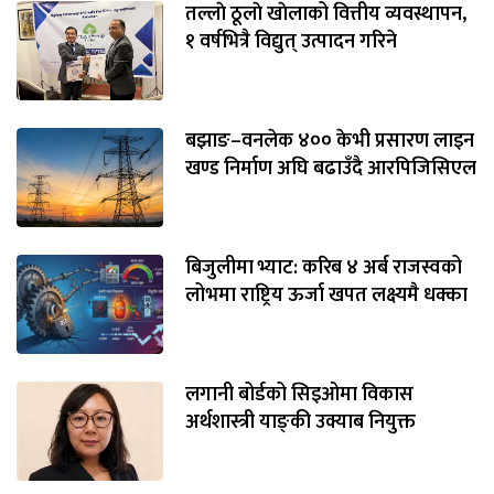
तल्लाे ठूलाे खाेलाको वित्तीय व्यवस्थापन,
१ वर्षभित्रै विद्युत् उत्पादन गरिने
बझाङ–वनलेक ४०० केभी प्रसारण लाइन
खण्ड निर्माण अघि बढाउँदै आरपिजिसिएल
बिजुलीमा भ्याट: करिब ४ अर्ब राजस्वको
लोभमा राष्ट्रिय ऊर्जा खपत लक्ष्यमै धक्का
लगानी बोर्डको सिइओमा विकास
अर्थशास्त्री याङ्‌की उक्याब नियुक्त