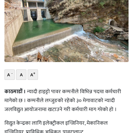
भिडियो
छापा
खोज
प्रोफाइल
ऊर्जा
विशेष
-
+
A
A
A
काठमाडौं ।
न्यादी हाइड्रो पावर कम्पनीले विभिन्न पदमा कर्मचारी
मागेको छ । कम्पनीले लम्जुङको रहेको ३० मेगावाटको न्यादी
जलविद्युत आयोजनामा खटाउने गरी कर्मचारी माग गरेको हो ।
विद्युत केन्द्रका लागि इलेक्ट्रीकल इन्जिनियर, मेकानिकल
इन्जिनियर, प्राविधिक अधिकृत, पावरप्लान्ट