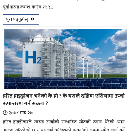
पूर्वाधारमा क्रमशः करिब २९.५...
भिडियो
पुरा पढ्नुहोस्
छापा
खोज
प्रोफाइल
ऊर्जा
विशेष
हरित हाइड्रोजन भनेको के हो ? के यसले दक्षिण एसियामा ऊर्जा
रूपान्तरण गर्न सक्ला ?
२०७८ माघ २७
हरित हाइड्रोजनले स्वच्छ ऊर्जाको सम्भावित स्रोतको रुपमा धेरैको ध्यान
आकृष्ट गरिरहेको छ र यसलाई ‘भविष्यको इन्धन’को रुपमा समेत चर्चा गर्ने