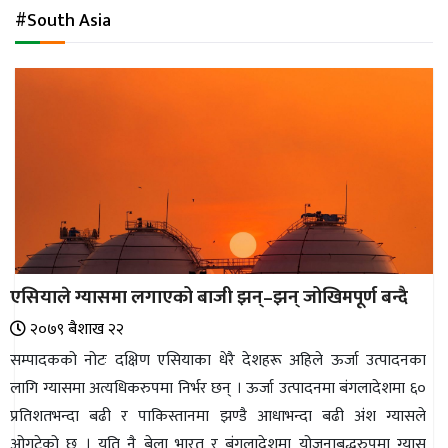
अन्तर्राष्ट्रिय
#South Asia
जलवायु
ऊर्जा
दक्षता
उहिलेकाे
खबर
हरित
हाइड्रोजन
एसियाले ग्यासमा लगाएको बाजी झन्–झन् जोखिमपूर्ण बन्दै
इभी
२०७९ ब‌ैशाख २२
सम्पादकीय
सम्पादकको नोटः दक्षिण एसियाका धेरै देशहरू अहिले ऊर्जा उत्पादनका
लागि ग्यासमा अत्यधिकरुपमा निर्भर छन् । ऊर्जा उत्पादनमा बंगलादेशमा ६०
बैंक
प्रतिशतभन्दा बढी र पाकिस्तानमा झण्डै आधाभन्दा बढी अंश ग्यासले
पर्यटन
ओगटेको छ । यति नै बेला भारत र बंगलादेशमा योजनाबद्धरुपमा ग्यास