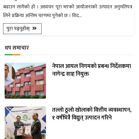
बढाउन लागेको हो । अध्ययन पूरा भएको आयोजनाको उत्पादन अनुमतिपत्र
भिडियो
लिने प्रक्रिया अन्तिम चरणमा पुगेको छ । विद...
छापा
पुरा पढ्नुहोस्
खोज
थप समाचार
प्रोफाइल
ऊर्जा
नेपाल आयल निगमको प्रबन्ध निर्देशकमा
विशेष
नागेन्द्र साह नियुक्त
तल्लाे ठूलाे खाेलाको वित्तीय व्यवस्थापन,
१ वर्षभित्रै विद्युत् उत्पादन गरिने