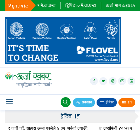
निर्यात :
२३६७९
मे.वा.घन्टा
ट्रिपिङ :
०
मे.वा.घन्टा
ऊर्जा माग :
७३४८५
मे.वा.घ
विद्युत अपडेट
जलविद्युत्
सोलार
"समृद्धिका लागि ऊर्जा"
वायु
बायोग्यास
प्रकाशन
ई-पेपर
EN
प्रसारण
ट्रेन्डिङ
पेट्रोलियम
र जारी गर्दै, साहास ऊर्जा एक्लैले ४.३७ अर्बको ल्याउँदै
लप्सीफेदी ४००/२२०/१३२ केभी 