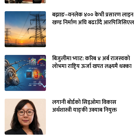
बझाङ–वनलेक ४०० केभी प्रसारण लाइन
खण्ड निर्माण अघि बढाउँदै आरपिजिसिएल
बिजुलीमा भ्याट: करिब ४ अर्ब राजस्वको
लोभमा राष्ट्रिय ऊर्जा खपत लक्ष्यमै धक्का
लगानी बोर्डको सिइओमा विकास
अर्थशास्त्री याङ्‌की उक्याब नियुक्त