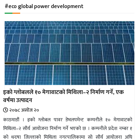
अन्तर्राष्ट्रिय
#eco global power development
जलवायु
ऊर्जा
दक्षता
उहिलेकाे
खबर
हरित
हाइड्रोजन
इको ग्लोबलले १० मेगावाटको मिथिला–२ निर्माण गर्ने, एक
इभी
वर्षमा उत्पादन
सम्पादकीय
२०७८ असोज २०
काठमाडौं । इको ग्लोबल पावर डेभलपमेन्ट कम्पनीले १० मेगावाटको
बैंक
मिथिला–२ सौर्य आयोजना निर्माण गर्ने भएको छ । कम्पनीले प्रदेश नम्बर १
पर्यटन
को धनुषा जिल्लाको मिथिला नगरपालिकामा सो सौर्य आयोजना अघि